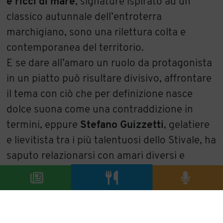
e ricci di mare
, signature ispirato ad un
classico autunnale dell’entroterra
marchigiano, sono una rilettura colta e
contemporanea del territorio.
E se dare all’amaro un ruolo da protagonista
in un piatto può risultare divisivo, affrontare
il tema con ciò che per definizione nasce
dolce suona come una contraddizione in
termini, eppure
Stefano Guizzetti
, gelatiere
e lievitista tra i più talentuosi dello Stivale, ha
saputo relazionarsi con amari diversi e
stratificati, aprendo scenari inediti nel gelato
e non solo. Come nel suo
Amaro (vedi foto
di copertina),
un grande lievitato che cesella
le estrazioni di rabarbaro, genziana e china in