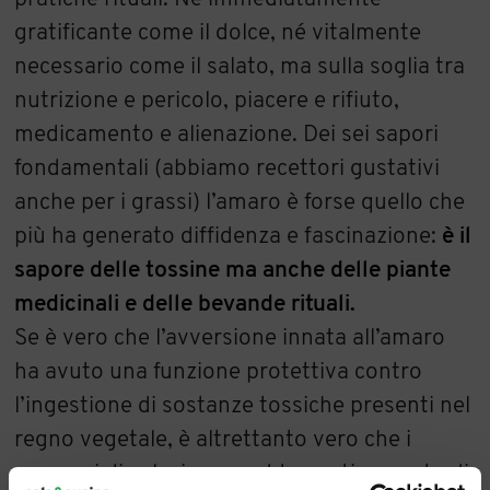
gratificante come il dolce, né vitalmente
necessario come il salato, ma sulla soglia tra
nutrizione e pericolo, piacere e rifiuto,
medicamento e alienazione. Dei sei sapori
fondamentali (abbiamo recettori gustativi
anche per i grassi) l’amaro è forse quello che
più ha generato diffidenza e fascinazione:
è il
sapore delle tossine ma anche delle piante
medicinali e delle bevande rituali.
Se è vero che l’avversione innata all’amaro
ha avuto una funzione protettiva contro
l’ingestione di sostanze tossiche presenti nel
regno vegetale, è altrettanto vero che i
processi di selezione e addomesticamento di