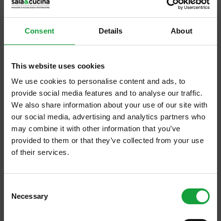
piante amare commestibili — dalla cicoria ai
carciofi, dal radicchio alle brassicacee —
Consent
Details
About
hanno trasformando un segnale di allarme in
risorsa alimentare.
This website uses cookies
We use cookies to personalise content and ads, to
Risorsa che nacque nelle cucine contadine, fu
provide social media features and to analyse our traffic.
nobilitata in quelle aristocratiche, ed è parte
We also share information about your use of our site with
del giacimento gastronomico che
our social media, advertising and analytics partners who
may combine it with other information that you’ve
caratterizza la cucina del Bel Paese. Ciò che
provided to them or that they’ve collected from your use
Massimo Montanari definisce “retrogusto
of their services.
contadino”,
evidenziando come la costante
ISCRIVITI ALLA NEWSLETTER
presenza di vegetali sia il “primo segreto”
Consent
della ricchezza e varietà che
Necessary
Resta aggiornato su tutte le ultime novita nel campo
Selection
contraddistingue la cucina italiana.
L’amaro è
della ristorazione e del food.