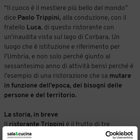
“Il cuoco è il mestiere più bello del mondo”
dice
Paolo Trippini,
alla conduzione, con il
fratello
Luca
, di questo ristorante con
un’inaudita vista sul lago di Corbara. Un
luogo che è istituzione e riferimento per
l’Umbria, e non solo perché giunto al
sessantesimo anno di attività bensì perché è
l’esempio di una ristorazione che sa
mutare
in funzione dell’epoca, dei bisogni delle
persone e del territorio.
La storia, in breve
Il
ristorante Trippini
è il frutto di tre
generazioni. Nel 1964 ne hanno dato i natali i