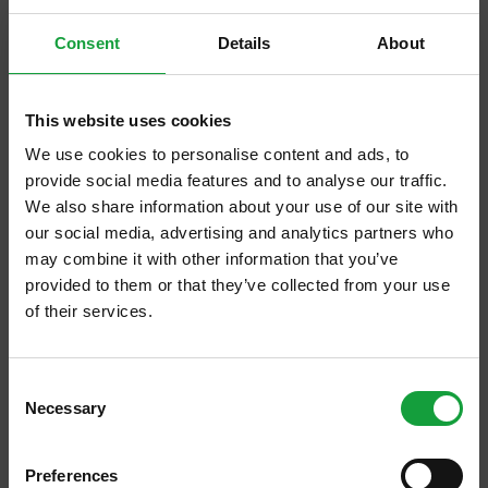
nonni Giulia e Giuseppe, con il nome
Da
Consent
Details
About
Peppe se pappa
. Era il tempo di piatti
semplici, abbondanti, e della ricerca di una
nuova convivialità fuori dalle mura
This website uses cookies
domestiche. Poi è stato il turno del papà di
We use cookies to personalise content and ads, to
Paolo e Luca, Adolfo, che ha portato
provide social media features and to analyse our traffic.
We also share information about your use of our site with
nell’insegna, in modo lungimirante, il nome di
our social media, advertising and analytics partners who
famiglia. Non solo: ha introdotto un nuovo
may combine it with other information that you’ve
stile nel locale e abbracciato una cucina più
provided to them or that they’ve collected from your use
of their services.
ricercata e geograficamente aperta, per
offrire qualcosa di singolare agli avventori. In
ISCRIVITI ALLA NEWSLETTER
molti giungevano da fuori ed avevano il
Consent
Necessary
Resta aggiornato su tutte le ultime novita nel campo
Selection
desiderio, e le opportunità economiche, per
della ristorazione e del food.
una ristorazione con un profilo più alto.
Preferences
Infine, e siamo nel 2006, entrano Paolo, in