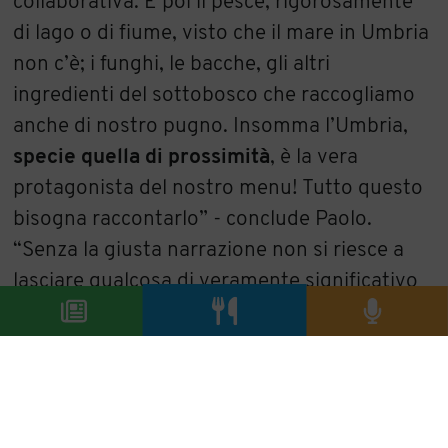
collaborativa. E poi il pesce, rigorosamente
di lago o di fiume, visto che il mare in Umbria
non c’è; i funghi, le bacche, gli altri
ingredienti del sottobosco che raccogliamo
anche di nostro pugno. Insomma l’Umbria,
specie quella di prossimità
, è la vera
protagonista del nostro menu! Tutto questo
bisogna raccontarlo” - conclude Paolo.
“Senza la giusta narrazione non si riesce a
lasciare qualcosa di veramente significativo
alle persone. Qualcosa che vada oltre al
piatto”.
Ne siamo convinti anche noi: se non si
comunica nel modo giusto è difficile rendere
questo bellissimo mestiere anche un