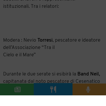
istituzionali. Tra i relatori:
Modera : Nevio
Torresi
, pescatore e ideatore
dell’Associazione “Tra il
Cielo e il Mare”
Durante le due serate si esibirà la
Band Neil,
capitanata dal noto pescatore di Cesenatico
Nevio
Torresi
, in brani dedicati al mare.