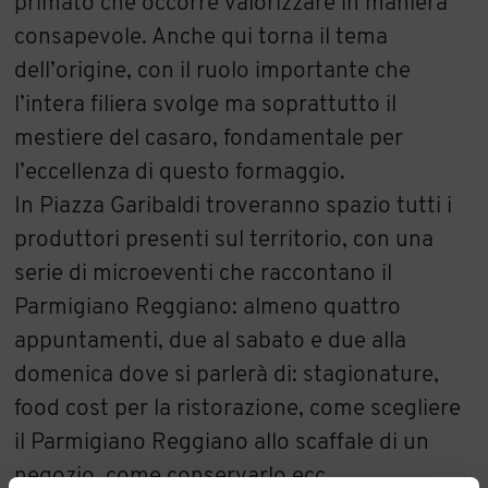
primato che occorre valorizzare in maniera
consapevole. Anche qui torna il tema
dell’origine, con il ruolo importante che
l’intera filiera svolge ma soprattutto il
mestiere del casaro, fondamentale per
l’eccellenza di questo formaggio.
In Piazza Garibaldi troveranno spazio tutti i
produttori presenti sul territorio, con una
serie di microeventi che raccontano il
Parmigiano Reggiano: almeno quattro
appuntamenti, due al sabato e due alla
domenica dove si parlerà di: stagionature,
food cost per la ristorazione, come scegliere
il Parmigiano Reggiano allo scaffale di un
negozio, come conservarlo ecc…