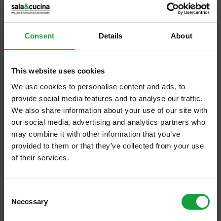
Gli appuntamenti saranno:
sabato 4 maggio
Consent
Details
About
Caseificio PARMA 2064
Caseificio Az. Agr. Persegona
Caseificio La Ginestra
This website uses cookies
domenica 5 maggio
We use cookies to personalise content and ads, to
provide social media features and to analyse our traffic.
Az. Agr. Bertinelli
We also share information about your use of our site with
Caseificio La Broncarda
our social media, advertising and analytics partners who
Presentazione del progetto Sosta&Gusta,
may combine it with other information that you’ve
provided to them or that they’ve collected from your use
con l’associazione europea delle Vie
of their services.
Francigene
ISCRIVITI ALLA NEWSLETTER
Consent
La mostra mercato
Necessary
Resta aggiornato su tutte le ultime novita nel campo
Selection
Unitamente ai protagonisti locali la Piazza
della ristorazione e del food.