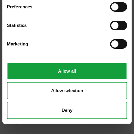
vedrà altre eccellenze nazionali, per
Preferences
testimoniare la valenza del territorio
ISCRIVITI
fidentino come crocevia di confronto e
Statistics
cultura gastronomica.
Questi espositori occuperanno Piazza
Marketing
Garibaldi, lato obelisco, il sabato 4 e
domenica 5 maggio, dalle ore 10 alle ore 22.
Inoltre sabato 4 maggio, nell’area del
Allow all
Broletto, alle 18, si svolgerà un’asta benefica
delle bottiglie di vino lambrusco disegnate
Allow selection
dai bambini di Fidenza nei giorni di
Borgofood. L’asta, condotta dal giornalista
Deny
Luigi Franchi, vedrà il ricavato destinato alla
Cooperativa fidentina Arcobaleno
.