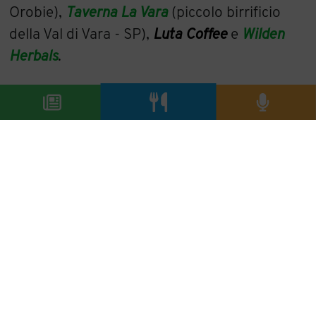
Orobie),
Taverna La Vara
(piccolo birrificio
della Val di Vara - SP),
Luta Coffee
e
Wilden
Herbals
.
“L’arrivo di Karakterre in Italia per me è come
se fosse la chiusura di un cerchio. Karakterre
ha preso il via nel 2011. Ero solo un
appassionato di vino da 10 anni e i vignaioli
italiani erano coloro che maggiormente mi
ispiravano. Ho sempre considerato il Friuli la
mia seconda casa - l’ho visitata sin dall'inizio
della mia carriera nel 2000 - e da lì ho iniziato
a esplorare gli altri territori. Le fiere italiane