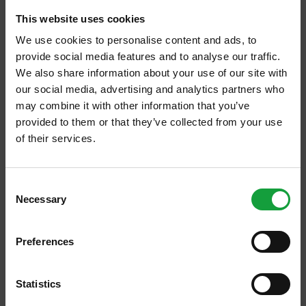
La scelta di collocarsi a ridosso di Vinitaly
This website uses cookies
è voluta: vi è l’intento di creare
un ponte tra
We use cookies to personalise content and ads, to
provide social media features and to analyse our traffic.
due mondi troppo spesso pensati “in lotta”
We also share information about your use of our site with
ma che, forse, dovrebbero semplicemente
our social media, advertising and analytics partners who
trovarsi seduti ad un grande tavolo davanti a
may combine it with other information that you’ve
una o più bottiglie di vino.
provided to them or that they’ve collected from your use
of their services.
ISCRIVITI ALLA NEWSLETTER
Consent
Necessary
Resta aggiornato su tutte le ultime novita nel campo
Selection
della ristorazione e del food.
Preferences
ISCRIVITI
Statistics