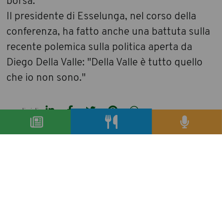
borsa.”
Il presidente di Esselunga, nel corso della
conferenza, ha fatto anche una battuta sulla
recente polemica sulla politica aperta da
Diego Della Valle: "Della Valle è tutto quello
che io non sono."
condividi
precedente:
workshop gratuito per un hotel di successo
successivo:
le monete slow wine
archivio articoli