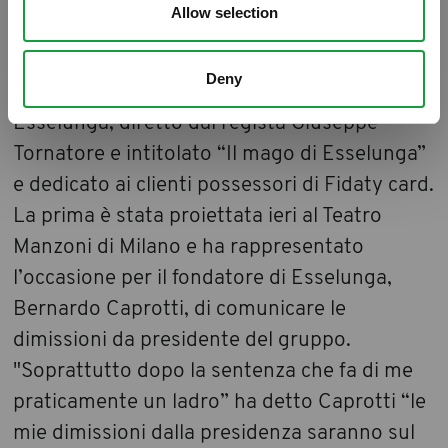
Allow selection
Un cortometraggio di 16 minuti per
Deny
raccontare cosa succede dietro le quinte di
Esselunga, diretto dal regista Giuseppe
Tornatore e intitolato “Il mago di Esselunga”
e dedicato ai clienti possessori di Fidaty card.
La prima è stata proiettata ieri al Teatro
Manzoni di Milano e ha rappresentato
l’occasione per il fondatore di Esselunga,
Bernardo Caprotti, di comunicare le
dimissioni da presidente del gruppo.
"Soprattutto dopo la sentenza che fa di me
praticamente un ladro” ha detto Caprotti “le
mie dimissioni dalla presidenza saranno sul