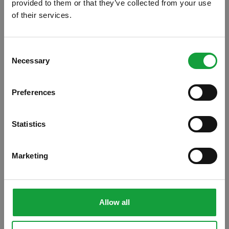
provided to them or that they’ve collected from your use
of their services.
ISCRIVITI ALLA NEWSLETTER
Consent
Necessary
Resta aggiornato su tutte le ultime novita nel campo
Selection
della ristorazione e del food.
Preferences
ISCRIVITI
Statistics
Marketing
Allow all