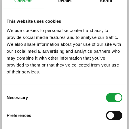
Consent
Details
About
Bevagna: nel borgo umbro
torna la tre giorni di "Arte in
This website uses cookies
tavola"
We use cookies to personalise content and ads, to
provide social media features and to analyse our traffic.
08/05/2018
We also share information about your use of our site with
our social media, advertising and analytics partners who
may combine it with other information that you’ve
provided to them or that they’ve collected from your use
of their services.
ISCRIVITI ALLA NEWSLETTER
Consent
Necessary
Resta aggiornato su tutte le ultime novita nel campo
Selection
della ristorazione e del food.
Preferences
ISCRIVITI