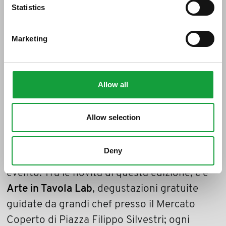
Statistics
Bevagna
(Pg), uno dei borghi più belli d’
Italia, sarà anche teatro, dal
18 al 20 maggio
,
Marketing
di “
Arte in tavola
”, kermesse realizzata dal
Comune di Bevagna in collaborazione con
Epta Confcommercio Umbria e con il
Allow all
sostegno di Regione Umbria e GAL Valle
Umbra e Sibillini. Oltre 20 aziende del
Allow selection
territorio presenti, tutte provenienti da un
raggio di 70 km dal Comune per garantire la
Deny
massima qualità e località dei prodotti in
evento. Tra le novità di questa edizione, c’è
Arte in Tavola Lab
, degustazioni gratuite
guidate da grandi chef presso il Mercato
Coperto di Piazza Filippo Silvestri; ogni