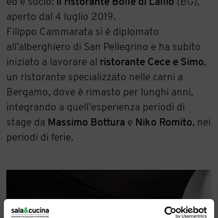
ed è socio:
il ristorante Bolle di Lallio
(BG),
aperto dal 4 luglio 2019.
Filippo Cammarata si è diplomato
all’alberghiero di San Pellegrino e ha subito
iniziato a lavorare al
ristorante Cece e Simo
,
un ristorante specializzato nelle carni a
Bergamo, dove è rimasto per lunghi anni,
integrando a quell’esperienza periodi di
stage da
Massimo Bottura
e
Niko Romito
, nei
periodi di ferie.