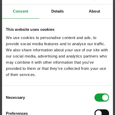
Consent
Details
About
This website uses cookies
We use cookies to personalise content and ads, to
provide social media features and to analyse our traffic.
We also share information about your use of our site with
our social media, advertising and analytics partners who
may combine it with other information that you’ve
“Ero arrivato a dare tutto e avevo bisogno di
provided to them or that they’ve collected from your use
nuovi stimoli, così mi sono licenziato, tre
of their services.
anni fa, a scatola vuota. - racconta Filippo -
ISCRIVITI ALLA NEWSLETTER
Angelo Agnelli
venne a sapere di questo e mi
Consent
chiamò per raccontarmi della sua idea;
stava
Necessary
Resta aggiornato su tutte le ultime novita nel campo
Selection
progettando il nuovo show-room di Pentole
della ristorazione e del food.
Agnelli a Lallio,
poco lontano dalla fabbrica.
Preferences