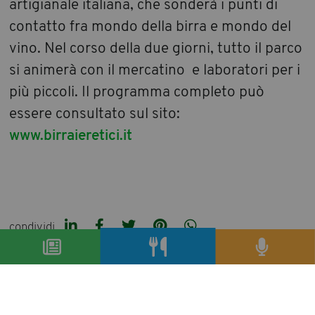
artigianale italiana, che sonderà i punti di
contatto fra mondo della birra e mondo del
vino. Nel corso della due giorni, tutto il parco
si animerà con il mercatino e laboratori per i
più piccoli. Il programma completo può
essere consultato sul sito:
www.birraieretici.it
condividi
precedente:
firenze pisco week per conoscere tutto sul
pisco in un sorso