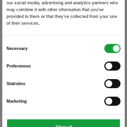
our social media, advertising and analytics partners who
may combine it with other information that you’ve
provided to them or that they’ve collected from your use
of their services.
ISCRIVITI ALLA NEWSLETTER
Consent
Necessary
Resta aggiornato su tutte le ultime novita nel campo
Selection
della ristorazione e del food.
Preferences
ISCRIVITI
Statistics
Marketing
E’ stata presentata questa mattina a
Bologna l’ edizione 2018 di “
Birrai eretici
” la
Allow all