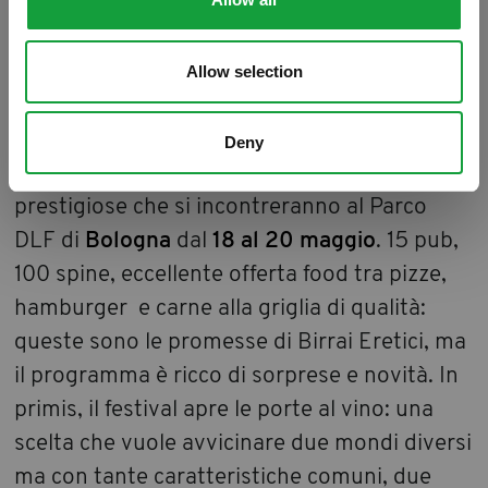
kermesse legata al mondo delle birre
artigianali che da alcuni anni è diventata un
appuntamento immancabile per gli amanti
Allow selection
della famosa bevanda al luppolo. Un’
edizione che vede questo evento crescere e
Deny
avvalersi di collaborazioni sempre più
prestigiose che si incontreranno al Parco
DLF di
Bologna
dal
18 al 20 maggio
. 15 pub,
100 spine, eccellente offerta food tra pizze,
hamburger e carne alla griglia di qualità:
queste sono le promesse di Birrai Eretici, ma
il programma è ricco di sorprese e novità. In
primis, il festival apre le porte al vino: una
scelta che vuole avvicinare due mondi diversi
ma con tante caratteristiche comuni, due