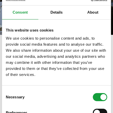
Consent
Details
About
This website uses cookies
We use cookies to personalise content and ads, to
provide social media features and to analyse our traffic.
We also share information about your use of our site with
tag directory
>
cantina cacciagalli
our social media, advertising and analytics partners who
may combine it with other information that you’ve
cantina Cacciagalli
provided to them or that they’ve collected from your use
of their services.
ISCRIVITI ALLA NEWSLETTER
Di seguito tutti i contenuti taggati con:
cantina Cacciagalli
Consent
Necessary
Resta aggiornato su tutte le ultime novita nel campo
Selection
della ristorazione e del food.
ARTICOLI, ARTICOLI
Preferences