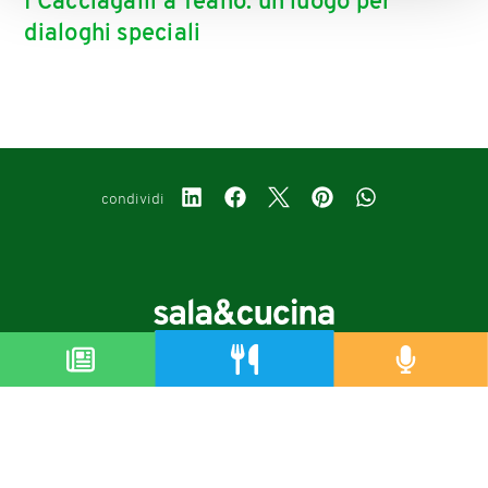
I Cacciagalli a Teano: un luogo per
dialoghi speciali
condividi
Copyright © 2019-2026
Autorizzazione del Tribunale di Bologna Nr.8143 del 21/12/2010
Sala&Cucina è una rivista di Edizioni Catering S.r.l.
P.Iva 02233251202
Privacy policy
Cookie policy
Modifica impostazioni cookie