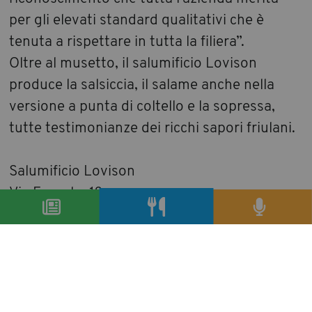
per gli elevati standard qualitativi che è
tenuta a rispettare in tutta la filiera”.
Oltre al musetto, il salumificio Lovison
produce la salsiccia, il salame anche nella
versione a punta di coltello e la sopressa,
tutte testimonianze dei ricchi sapori friulani.
Salumificio Lovison
Via Foscolo, 18
Spilimbergo (Pordenone)
Tel. 0427 2068
condividi