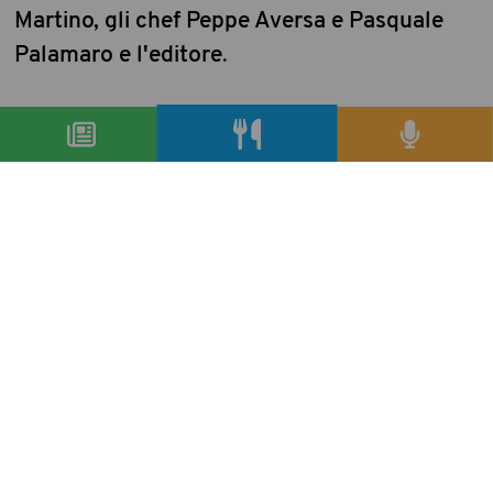
Martino, gli chef Peppe Aversa e Pasquale
Palamaro e l'editore
.
Luigi Franchi
condividi
precedente:
dal sana emerge un biologico in buona salute
successivo:
aurora mazzucchelli invitata a mistura 2012,
lima (perù)
articoli