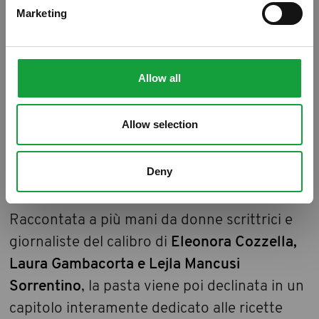
Marketing
Cent’anni sono un anniversario che merita di
essere festeggiato e il
Pastificio Di Martino
Allow all
ha deciso di farlo in grande stile con un
contributo importante alla cultura italiana:
Allow selection
un libro che racconta della sua storia ma che
è soprattutto una monumentale storia della
Deny
pasta italiana.
Raccontata a più mani da donne scrittrici e
giornaliste del calibro di
Eleonora Cozzella,
Laura Gambacorta e Lejla Mancusi
Sorrentino
, la pasta viene poi declinata in un
capitolo interamente dedicato alle ricette