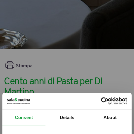
Stampa
Cento anni di Pasta per Di
Martino
05/09/2012
Consent
Details
About