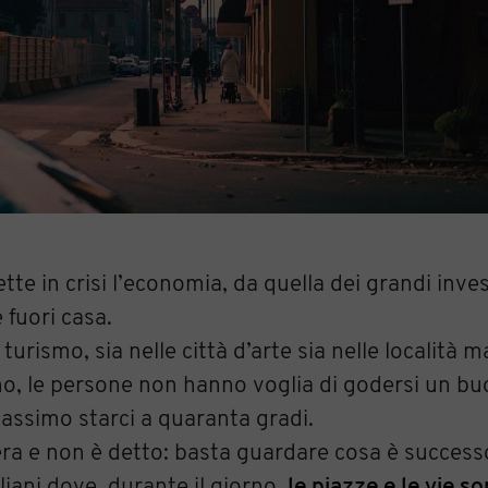
e in crisi l’economia, da quella dei grandi inve
 fuori casa.
turismo, sia nelle città d’arte sia nelle località ma
o, le persone non hanno voglia di godersi un bu
massimo starci a quaranta gradi.
sera e non è detto: basta guardare cosa è success
liani dove, durante il giorno,
le piazze e le vie s