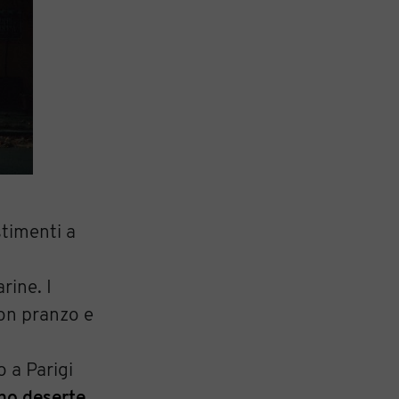
stimenti a
rine. I
on pranzo e
o a Parigi
ono deserte
.