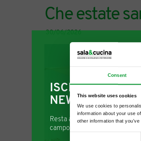
Che estate sa
30/06/2026
Consent
ISCRIVITI ALLA
This website uses cookies
NEWSLETTER
We use cookies to personalis
information about your use of
Resta aggiornato su tutte le u
other information that you’ve
campo della ristorazione e del
Consent