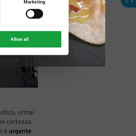
Marketing
Allow all
stico, ormai
on certezza.
he è
urgente