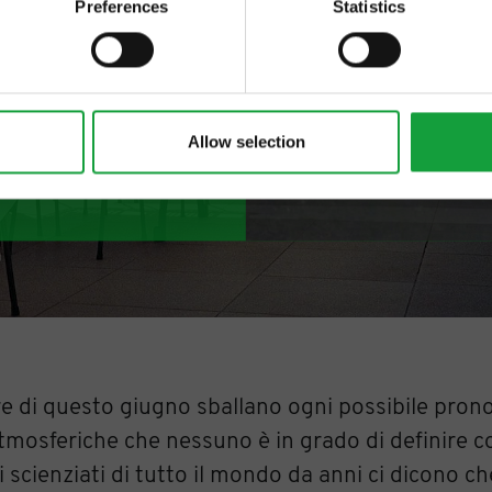
Preferences
Statistics
Allow selection
e di questo giugno sballano ogni possibile prono
atmosferiche che nessuno è in grado di definire c
 scienziati di tutto il mondo da anni ci dicono c