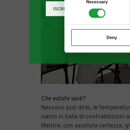
Necessary
Selection
ISCRIVITI
Deny
Che estate sarà?
Nessuno può dirlo, le temperatur
siamo in balia di contraddizioni 
Mentre, con assoluta certezza, gli