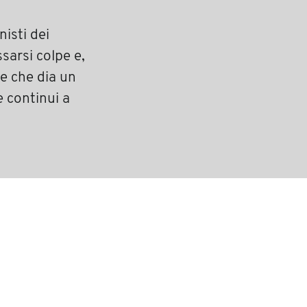
nisti dei
sarsi colpe e,
e che dia un
 continui a