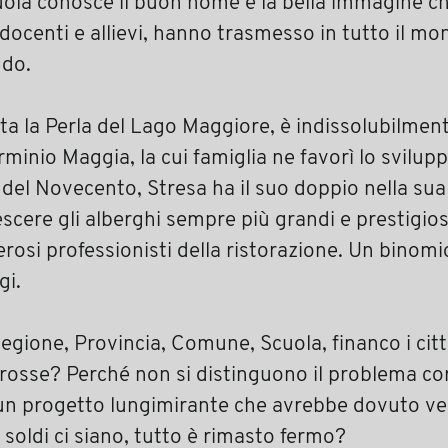
cuola conosce il buon nome e la bella immagine ch
, docenti e allievi, hanno trasmesso in tutto il mo
ndo.
ita la Perla del Lago Maggiore, è indissolubilment
rminio Maggia, la cui famiglia ne favorì lo svilupp
i del Novecento, Stresa ha il suo doppio nella sua
scere gli alberghi sempre più grandi e prestigio
osi professionisti della ristorazione. Un binomi
gi.
gione, Provincia, Comune, Scuola, financo i citt
grosse? Perché non si distinguono il problema co
a un progetto lungimirante che avrebbe dovuto ve
soldi ci siano, tutto è rimasto fermo?