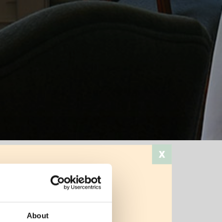
?
Stampa
About