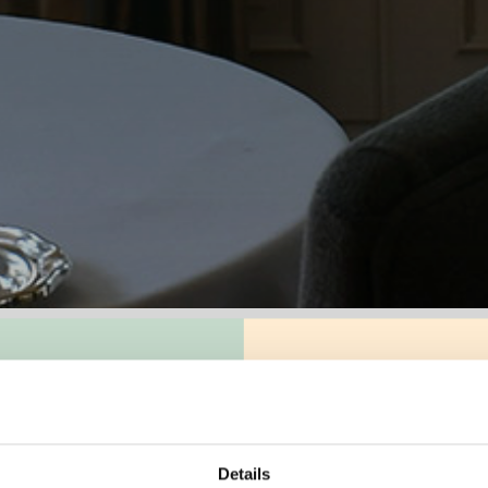
lla Scuola di Stresa
Details