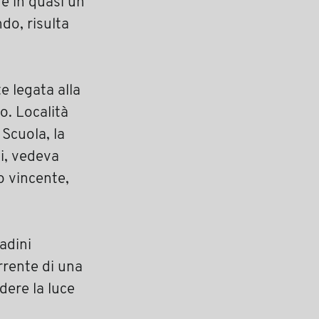
e in quasi un
ndo, risulta
e legata alla
o. Località
 Scuola, la
si, vedeva
o vincente,
adini
rrente di una
dere la luce