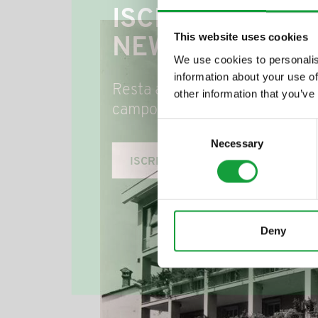
ISCRIVITI ALLA
This website uses cookies
NEWSLETTER
We use cookies to personalis
information about your use of
Resta aggiornato su tutte le u
other information that you’ve
campo della ristorazione e del
Consent
Necessary
Selection
ISCRIVITI
Deny