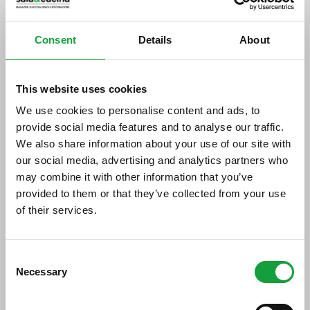
tag directory
>
ciociaria
Consent
Details
About
Ciociaria
This website uses cookies
We use cookies to personalise content and ads, to
Di seguito tutti i contenuti taggati con:
Ciociaria
provide social media features and to analyse our traffic.
We also share information about your use of our site with
ARTICOLI, ARTICOLI
our social media, advertising and analytics partners who
may combine it with other information that you’ve
provided to them or that they’ve collected from your use
of their services.
ISCRIVITI ALLA NEWSLETTER
Consent
Necessary
Resta aggiornato su tutte le ultime novita nel campo
Selection
della ristorazione e del food.