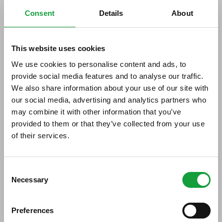
Stampa
Consent
Details
About
Concorso Nescafé fino al 15
aprile
This website uses cookies
We use cookies to personalise content and ads, to
01/03/2011
provide social media features and to analyse our traffic.
We also share information about your use of our site with
our social media, advertising and analytics partners who
may combine it with other information that you’ve
provided to them or that they’ve collected from your use
of their services.
ISCRIVITI ALLA NEWSLETTER
Consent
Necessary
Resta aggiornato su tutte le ultime novita nel campo
Selection
della ristorazione e del food.
Preferences
ISCRIVITI