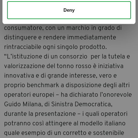
modello alternativo, contrastando la pesca
Deny
illegale e migliorando l’informazione del
consumatore, con un marchio in grado di
distinguere e rendere immediatamente
rintracciabile ogni singolo prodotto.
“L’istituzione di un consorzio per la tutela e
valorizzazione del tonno rosso è iniziativa
innovativa e di grande interesse, vero e
proprio benchmark a disposizione degli altri
operatori europei – ha dichiarato l’onorevole
Guido Milana, di Sinistra Democratica,
durante la presentazione – i quali operatori
potranno così attingere al modello italiano
quale esempio di un corretto e sostenibile