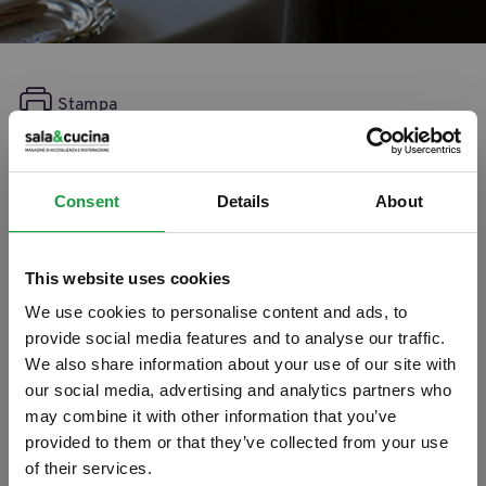
Stampa
Consenso europeo per il
Consorzio a tutela del tonno
Consent
Details
About
rosso
This website uses cookies
13/12/2011
We use cookies to personalise content and ads, to
provide social media features and to analyse our traffic.
We also share information about your use of our site with
our social media, advertising and analytics partners who
may combine it with other information that you’ve
provided to them or that they’ve collected from your use
of their services.