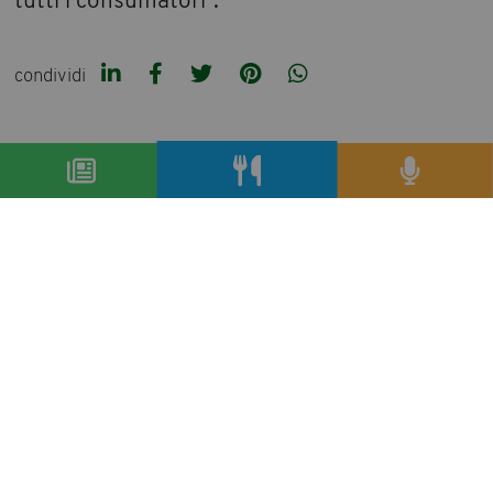
tutti i consumatori”.
condividi
precedente:
conserve italia entra nel mondo
dell'aperitivo con apé
successivo:
la bottiglia di vetro assicura la qualità del
vino
archivio articoli
condividi