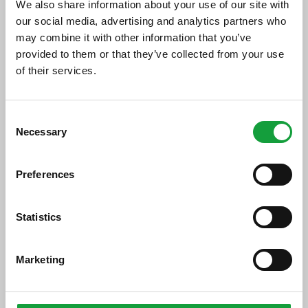
We also share information about your use of our site with
our social media, advertising and analytics partners who
Di seguito tutti i contenuti taggati con:
may combine it with other information that you’ve
consorzio di tutela
provided to them or that they’ve collected from your use
of their services.
ARTICOLI, ARTICOLI
ISCRIVITI ALLA NEWSLETTER
Consent
Necessary
Resta aggiornato su tutte le ultime novita nel campo
Selection
della ristorazione e del food.
Preferences
ISCRIVITI
Statistics
Marketing