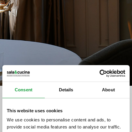
Consent
Details
About
tag directory
>
consorzio di tutela
This website uses cookies
We use cookies to personalise content and ads, to
consorzio di tutela
provide social media features and to analyse our traffic.