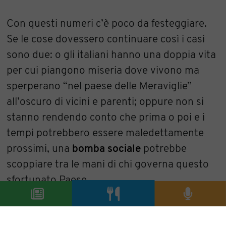
Con questi numeri c’è poco da festeggiare.
Se le cose dovessero continuare così i casi
sono due: o gli italiani hanno una doppia vita
per cui piangono miseria dove vivono ma
sperperano “nel paese delle Meraviglie”
all’oscuro di vicini e parenti; oppure non si
stanno rendendo conto che prima o poi e i
tempi potrebbero essere maledettamente
prossimi, una
bomba sociale
potrebbe
scoppiare tra le mani di chi governa questo
sfortunato Paese.
Roberto Martinelli