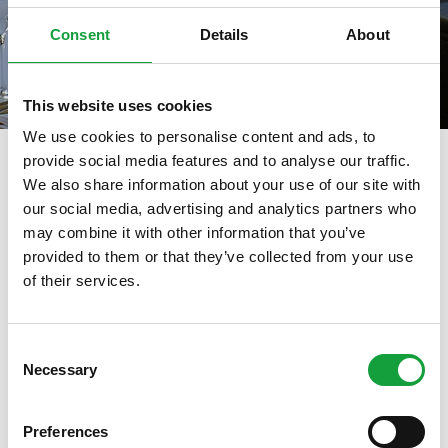
Consent
Details
About
This website uses cookies
We use cookies to personalise content and ads, to
provide social media features and to analyse our traffic.
We also share information about your use of our site with
our social media, advertising and analytics partners who
tag directory
>
consumo di pasta
may combine it with other information that you’ve
consumo di pasta
provided to them or that they’ve collected from your use
of their services.
ISCRIVITI ALLA NEWSLETTER
Di seguito tutti i contenuti taggati con:
Consent
consumo di pasta
Necessary
Resta aggiornato su tutte le ultime novita nel campo
Selection
della ristorazione e del food.
ARTICOLI, ARTICOLI
Preferences