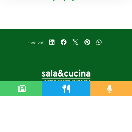
condividi
Copyright © 2019-2026
Autorizzazione del Tribunale di Bologna Nr.8143 del 21/12/2010
Sala&Cucina è una rivista di Edizioni Catering S.r.l.
P.Iva 02233251202
Privacy policy
Cookie policy
Modifica impostazioni cookie