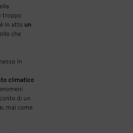
ella
o troppo
 è in atto
un
ollo che
messo in
to climatico
fenomeni
 conto di un
he, mai come