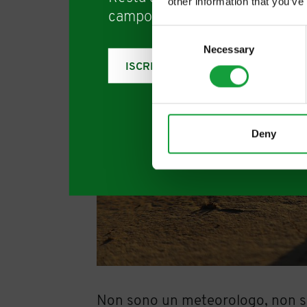
other information that you’ve
campo della ristorazione e del
Consent
Necessary
Selection
ISCRIVITI
Deny
Non sono un meteorologo, non so