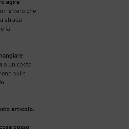
ro agire
non è vero che
na strada
e la
mangiare
fa a un costo
meno sulle
lo
sto articolo.
cosa posso