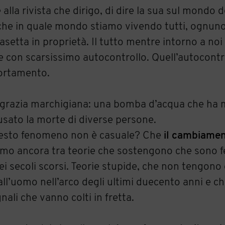
 alla rivista che dirigo, di dire la sua sul mondo d
che in quale mondo stiamo vivendo tutti, ognun
setta in proprietà. Il tutto mentre intorno a noi
e con scarsissimo autocontrollo. Quell’autocontr
portamento.
disgrazia marchigiana: una bomba d’acqua che ha 
sato la morte di diverse persone.
uesto fenomeno non è casuale? Che
il cambiamen
iamo ancora tra teorie che sostengono che sono 
i secoli scorsi. Teorie stupide, che non tengono
l’uomo nell’arco degli ultimi duecento anni e c
ali che vanno colti in fretta.