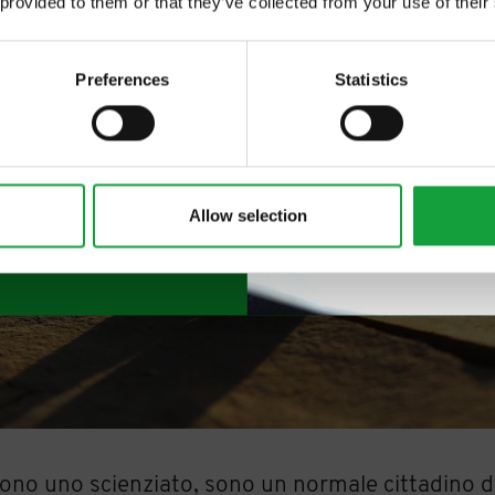
 provided to them or that they’ve collected from your use of their
 food.
Preferences
Statistics
Allow selection
no uno scienziato, sono un normale cittadino d