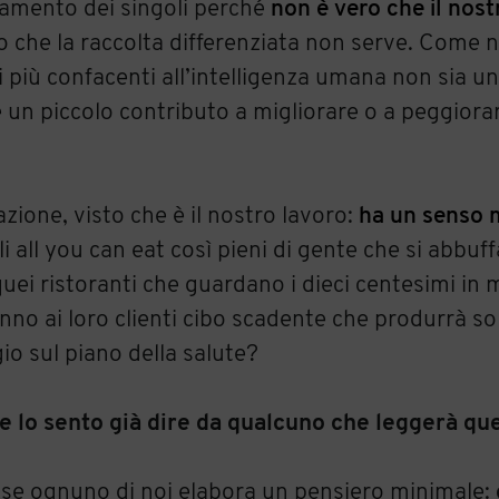
rtamento dei singoli perché
non è vero che il nost
o che la raccolta differenziata non serve. Come 
 più confacenti all’intelligenza umana non sia u
è un piccolo contributo a migliorare o a peggiorar
zione, visto che è il nostro lavoro:
ha un senso 
 all you can eat così pieni di gente che si abbuf
quei ristoranti che guardano i dieci centesimi in 
no ai loro clienti cibo scadente che produrrà so
o sul piano della salute?
e lo sento già dire da qualcuno che leggerà que
 se ognuno di noi elabora un pensiero minimale: