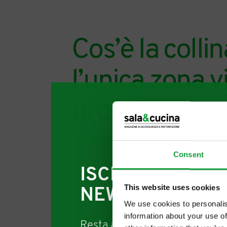
Cos’è la coll
l’unica zona v
provincia di M
03/06/2026
Consent
ISCRIVITI ALLA
This website uses cookies
NEWSLETTER
We use cookies to personalis
information about your use of
Resta aggiornato su tutte le u