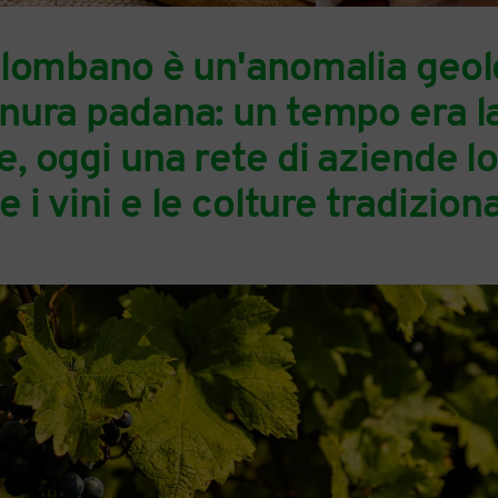
Colombano è un'anomalia geol
anura padana: un tempo era l
, oggi una rete di aziende lo
i vini e le colture tradiziona