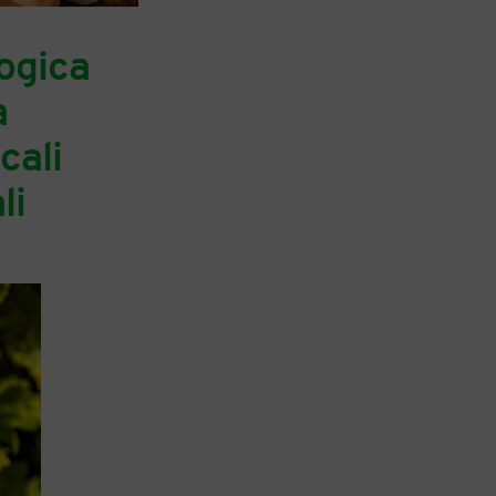
ogica
a
cali
li