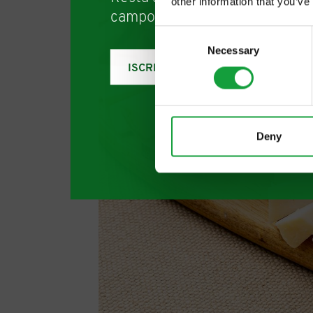
other information that you’ve
campo della ristorazione e del
Consent
Necessary
Selection
ISCRIVITI
Deny