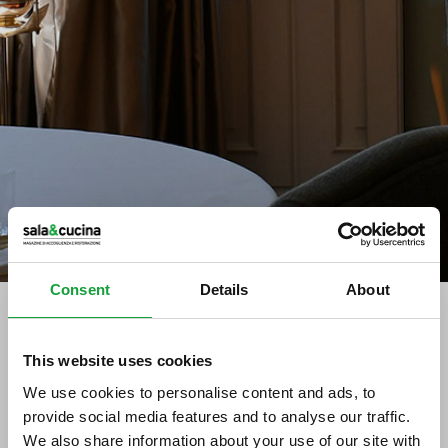
Consent
Details
About
This website uses cookies
tag directory
>
covid e ristorazione
We use cookies to personalise content and ads, to
covid e ristorazione
provide social media features and to analyse our traffic.
We also share information about your use of our site with