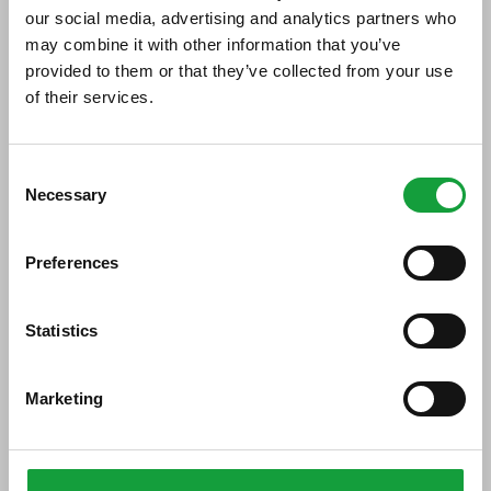
our social media, advertising and analytics partners who
Di seguito tutti i contenuti taggati con:
may combine it with other information that you’ve
covid e ristorazione
provided to them or that they’ve collected from your use
of their services.
ARTICOLI, ARTICOLI
ISCRIVITI ALLA NEWSLETTER
Consent
Necessary
Resta aggiornato su tutte le ultime novita nel campo
Selection
della ristorazione e del food.
Preferences
ISCRIVITI
Statistics
Marketing