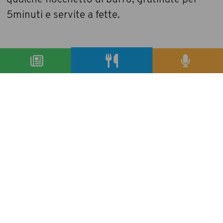
5minuti e servite a fette.
condividi
precedente:
misure anticrisi: carrefour taglia l’iva sui
freschi
successivo:
zafferano 3 cuochi fa il bis: nuovo ricettario e
grande concorso
archivio articoli