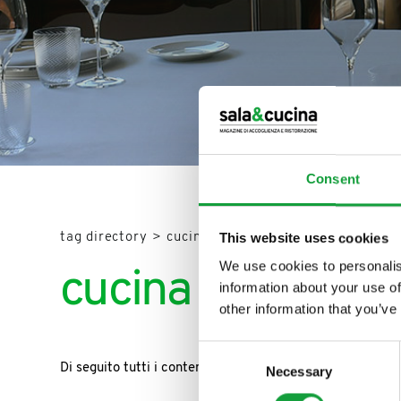
Consent
ISCRIVITI ALLA
This website uses cookies
tag directory
>
cucina italiana nel mondo
NEWSLETTER
We use cookies to personalis
cucina italiana 
information about your use of
Resta aggiornato su tutte le u
other information that you’ve
campo della ristorazione e del
Consent
Di seguito tutti i contenuti taggati con:
cucina italiana
Necessary
Selection
ISCRIVITI