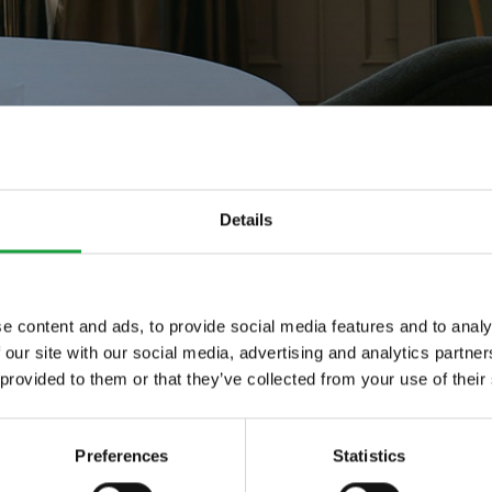
Details
e content and ads, to provide social media features and to analy
nel mondo
 our site with our social media, advertising and analytics partn
ltime novita nel
 provided to them or that they’ve collected from your use of their
 food.
 nel mondo
Preferences
Statistics