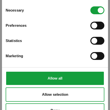
Consent
Necessary
Resta aggiornato su tutte le ultime novita nel campo
Selection
della ristorazione e del food.
Preferences
ISCRIVITI
Statistics
Marketing
Allow all
Amodo, la rete dei ristoranti etici con
Davide Censi
Allow selection