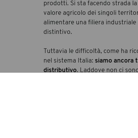
prodotti. Si sta facendo strada l
valore agricolo dei singoli territ
alimentare una filiera industrial
distintivo.
Tuttavia le difficoltà, come ha r
nel sistema Italia:
siamo ancora tr
distributivo
. Laddove non ci sono
l’importazione dei nostri prodotti
distributive. In questi mercati lo
una competizione straniera che s
nella promozione, nel marketing e
arrivato chiaro e forte, ma chissà 