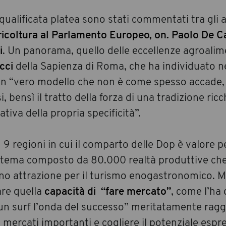
qualificata platea sono stati commentati tra gli al
icoltura al Parlamento Europeo, on. Paolo De C
i
. Un panorama, quello delle eccellenze agroalim
cci
della Sapienza di Roma, che ha individuato ne
 un “vero modello che non è come spesso accade, 
, bensì il tratto della forza di una tradizione ric
tiva della propria specificità”.
 9 regioni in cui il comparto delle Dop è valore 
sistema composto da 80.000 realtà produttive ch
ono attrazione per il turismo enogastronomico. 
are quella
capacità di “fare mercato”
, come l’ha d
 un surf l’onda del successo” meritatamente ragg
 mercati importanti e cogliere il potenziale espr