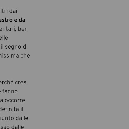
tri dai
astro e da
entari, ben
lle
il segno di
chissima che
perché crea
e fanno
Ma occorre
efinita il
iunto dalle
esso dalle