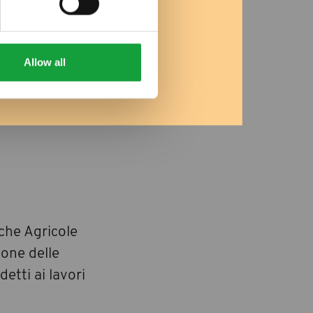
Allow all
iche Agricole
ione delle
etti ai lavori