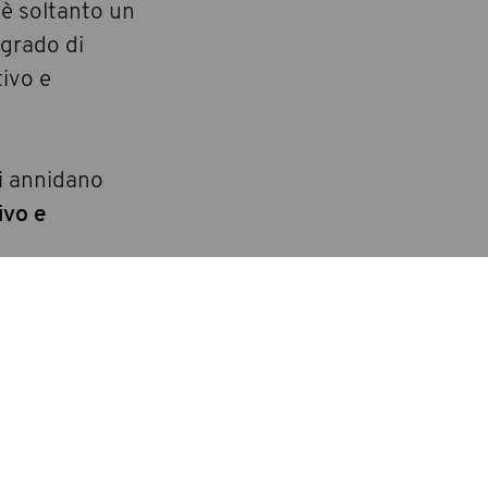
 è soltanto un
 grado di
tivo e
si annidano
ivo e
ogistiche e
cora vincere
amente perde
ssaggio è
creto.