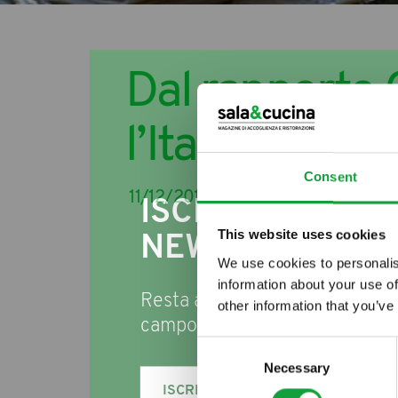
Dal rapporto 
l’Italia che fu
Consent
11/12/2013
ISCRIVITI ALLA
This website uses cookies
NEWSLETTER
We use cookies to personalis
information about your use of
Resta aggiornato su tutte le u
other information that you’ve
campo della ristorazione e del
Consent
Necessary
Selection
ISCRIVITI