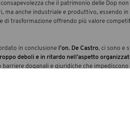
a consapevolezza che il patrimonio delle Dop non
ori, ma anche industriale e produttivo, essendo in
e e di trasformazione offrendo più valore competi
icordato in conclusione
l’on. De Castro
, ci sono e 
oppo deboli e in ritardo nell’aspetto organizzat
 barriere doganali e giuridiche che impediscono
, altro tema molto scottante, ci sono difficoltà l
ntani, spesso forti e promettenti, l’Italia deve an
e da una parte non ci supera sulla qualità, cert
 nella distribuzione. Al pubblico presente il me
se dalle analisi si riuscirà a fare qualcosa di con