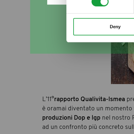
Deny
L’11°
rapporto Qualivita-Ismea
pre
è oramai diventato un momento tra 
produzioni Dop e Igp
nel nostro P
ad un confronto più concreto sul