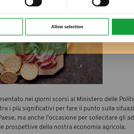
Allow selection
sentato nei giorni scorsi al Ministero delle Polit
i più significativi per fare il punto sulla situaz
aese, ma anche l’occasione per sollecitare gli add
le prospettive della nostra economia agricola.