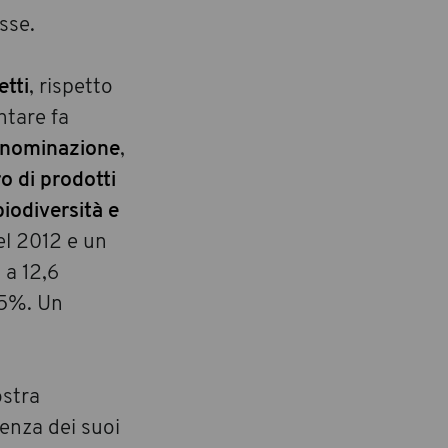
sse.
etti
, rispetto
ntare fa
denominazione
,
o di prodotti
iodiversità e
el 2012 e un
 a 12,6
 5%. Un
ostra
lenza dei suoi