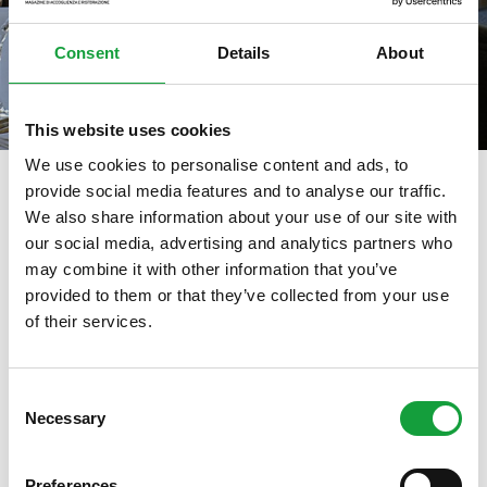
Consent
Details
About
This website uses cookies
We use cookies to personalise content and ads, to
provide social media features and to analyse our traffic.
We also share information about your use of our site with
tag directory
>
daniele gourmet
our social media, advertising and analytics partners who
may combine it with other information that you’ve
Daniele Gourmet
provided to them or that they’ve collected from your use
of their services.
ISCRIVITI ALLA NEWSLETTER
Di seguito tutti i contenuti taggati con:
Daniele Gourmet
Consent
Necessary
Resta aggiornato su tutte le ultime novita nel campo
Selection
della ristorazione e del food.
ARTICOLI, ARTICOLI
Preferences