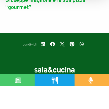
Giuseppe Maglione e la sua pizza
“gourmet”
condividi
Copyright © 2019-2026
Autorizzazione del Tribunale di Bologna Nr.8143 del 21/12/2010
Sala&Cucina è una rivista di Edizioni Catering S.r.l.
P.Iva 02233251202
Privacy policy
Cookie policy
Modifica impostazioni cookie