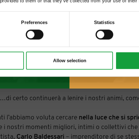
 provided to them or that they’ve collected from your use of their
 food.
Preferences
Statistics
Allow selection
…di certo continuerà a lenire i nostri animi, co
ati l’abbiamo voluta cercare
nella luce
che si spri
 i nostri momenti migliori, intimi o collettivi che
tista,
Carlo Baldessari
– imprenditore di se stes