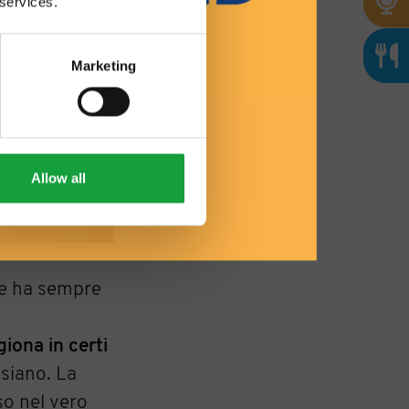
 services.
Marketing
Allow all
me ha sempre
giona in certi
 siano. La
so nel vero