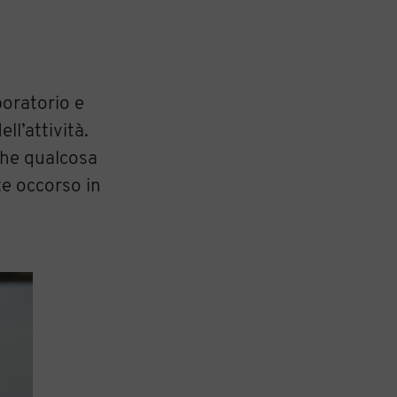
boratorio e
ll’attività.
 che qualcosa
e occorso in