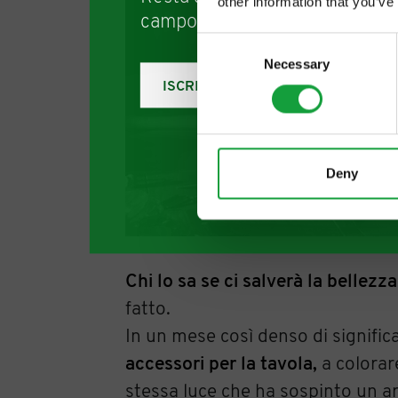
other information that you’ve
campo della ristorazione e del
Consent
Necessary
Selection
ISCRIVITI
Deny
Chi lo sa se ci salverà la bellezza
fatto.
In un mese così denso di signific
accessori per la tavola,
a colorare
stessa luce che ha sospinto un ar