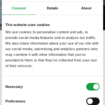
Consent
Details
About
This website uses cookies
We use cookies to personalise content and ads, to
provide social media features and to analyse our traffic.
We also share information about your use of our site with
our social media, advertising and analytics partners who
tag directory
>
digital food delivery
may combine it with other information that you’ve
digital food delivery
provided to them or that they’ve collected from your use
of their services.
ISCRIVITI ALLA NEWSLETTER
Di seguito tutti i contenuti taggati con:
Consent
digital food delivery
Necessary
Resta aggiornato su tutte le ultime novita nel campo
Selection
della ristorazione e del food.
ARTICOLI, ARTICOLI
Preferences