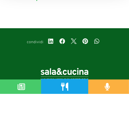
condividi
Copyright © 2019-2026
Autorizzazione del Tribunale di Bologna Nr.8143 del 21/12/2010
Sala&Cucina è una rivista di Edizioni Catering S.r.l.
P.Iva 02233251202
Privacy policy
Cookie policy
Modifica impostazioni cookie