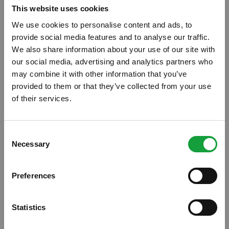
This website uses cookies
We use cookies to personalise content and ads, to
provide social media features and to analyse our traffic.
We also share information about your use of our site with
our social media, advertising and analytics partners who
may combine it with other information that you’ve
provided to them or that they’ve collected from your use
of their services.
ISCRIVITI ALLA NEWSLETTER
Consent
Necessary
Resta aggiornato su tutte le ultime novita nel campo
Selection
della ristorazione e del food.
Donatella Cinelli Colombini
sarà la nuova
Preferences
ISCRIVITI
presidente delle
Donne del Vino
, da qui al
2019. La produttrice toscana, della cantina
Statistics
Casato Prime Donne, è conosciuta a livello