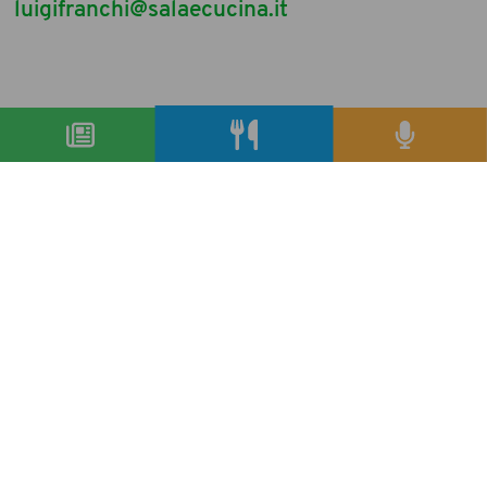
luigifranchi@salaecucina.it
condividi
precedente:
care’s by norbert niederkofler
successivo:
sala&cucina, per condividere
articoli