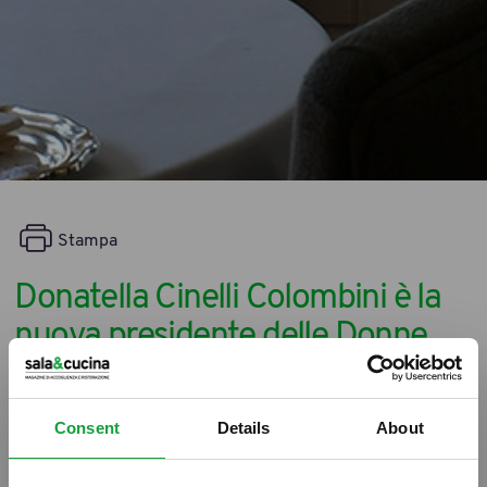
Stampa
Donatella Cinelli Colombini è la
nuova presidente delle Donne
del Vino
17/01/2016
Consent
Details
About