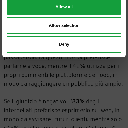
“digitale”
.
Allow all
Il
69%
degli intervistati, infatti (addirittura
Allow selection
l’80% fra i giovani di 18-24 anni), dichiara di
raccontare e condividere l’esperienza sui
Deny
social media o attraverso il semplice
passaparola. Di questi, il 62% preferisce
parlarne a voce, mentre il 49% utilizza per i
propri commenti le piattaforme del food, in
modo da raggiungere un pubblico più ampio.
Se il giudizio è negativo, l’
83%
degli
interpellati preferisce esprimerlo sul web, in
modo da avvisare i futuri clienti, mentre solo