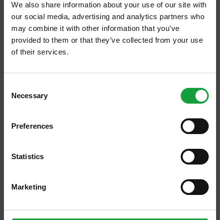
We also share information about your use of our site with
“Siamo tutti
influencer
”- l’indagine realizzata
our social media, advertising and analytics partners who
may combine it with other information that you’ve
da
Doxa
per
Groupon
in occasione di
Chef
provided to them or that they’ve collected from your use
Awards
, l’evento food tenutosi lo scorso 29
of their services.
maggio, che premia i migliori talenti culinari
ISCRIVITI ALLA NEWSLETTER
nazionali sulla base delle recensioni lasciate
Consent
dai clienti online.
Necessary
Resta aggiornato su tutte le ultime novita nel campo
Selection
della ristorazione e del food.
Secondo il sondaggio, se è vero che
Preferences
ISCRIVITI
concedersi un pasto fuori casa, soprattutto a
base di
pizza
o di piatti della
cucina
Statistics
mediterranea
, rappresenta per molti
un’occasione per staccare la spina insieme a
Marketing
familiari e amici, è altrettanto innegabile che
pranzi e cene abbiano sempre più
un risvolto