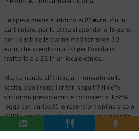
Piemonte, Lombardia e Liguria.
La spesa media è intorno ai
21 euro
. Più in
particolare, per la pizza si spendono 16 euro,
per i piatti della cucina mediterranea 30
euro, che scendono a 20 per l’uscita in
trattoria e a 23 in un locale etnico.
Ma, tornando all’inizio, al momento della
scelta, quali sono i criteri seguiti? Il 66%
s’informa presso amici e conoscenti; il 58%
legge con curiosità le recensioni online e solo
il 39% sceglie in autonomia, magari girando
per la città.