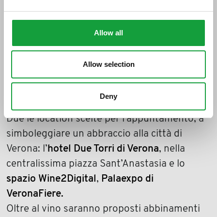
torna a
Verona dal 17 al 19
novembre
.Saranno 30 le cantine
Allow all
presenti che metteranno in degustazione le
differenti proposte di
Lessini Durello
,
Allow selection
declinate in Metodo Classico e Metodo
Charmat.
Deny
Due le location scelte per l’appuntamento, a
simboleggiare un abbraccio alla città di
Verona: l’
hotel Due Torri di Verona
, nella
centralissima piazza Sant’Anastasia e lo
spazio Wine2Digital
,
Palaexpo di
VeronaFiere.
Oltre al vino saranno proposti abbinamenti