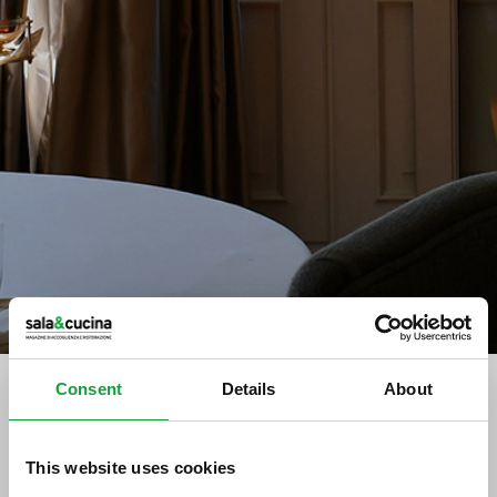
Consent
Details
About
Stampa
Durello & Friends, viva le
This website uses cookies