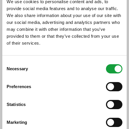
We use cookies to personalise content and ads, to
bollicine
provide social media features and to analyse our traffic.
We also share information about your use of our site with
15/11/2017
our social media, advertising and analytics partners who
may combine it with other information that you’ve
provided to them or that they’ve collected from your use
of their services.
ISCRIVITI ALLA NEWSLETTER
Consent
Necessary
Resta aggiornato su tutte le ultime novita nel campo
Selection
della ristorazione e del food.
Preferences
ISCRIVITI
Statistics
Durello & Friends
, l’evento dedicato alle
bollicine di Verona e Vicenza, giunto
Marketing
quest’anno alla sua quindicesima edizione,