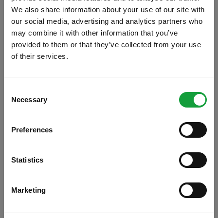
We also share information about your use of our site with
our social media, advertising and analytics partners who
may combine it with other information that you’ve
provided to them or that they’ve collected from your use
of their services.
ISCRIVITI ALLA NEWSLETTER
Consent
Necessary
Resta aggiornato su tutte le ultime novita nel campo
Selection
della ristorazione e del food.
Eataly Roma
ha deciso di dedicare una
Preferences
ISCRIVITI
giornata al mondo della pizza e lo farà il
prossimo 16 maggio con un simposio
Statistics
dedicato alla pizza e ai suoi protagonisti che
si svolgerà dalle ore 16.00, presso il
Marketing
"Ristorante della Pasta e della Pizza" di
Eataly Roma, in Piazzale 12 Ottobre 1492. L’