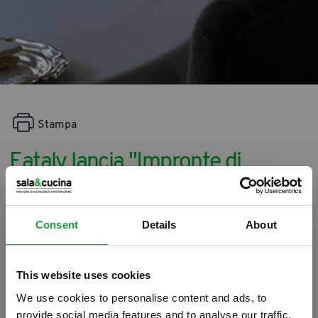
Stampa
Eataly lancia "Impronte di
pizza", simposio che celebra la
pizza e i pizzaioli
Consent
Details
About
09/05/2019
This website uses cookies
We use cookies to personalise content and ads, to
provide social media features and to analyse our traffic.