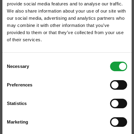
provide social media features and to analyse our traffic.
We also share information about your use of our site with
our social media, advertising and analytics partners who
may combine it with other information that you’ve
provided to them or that they’ve collected from your use
of their services.
ISCRIVITI ALLA NEWSLETTER
Consent
Necessary
Resta aggiornato su tutte le ultime novita nel campo
Selection
della ristorazione e del food.
L’estate, pare, sta facendo finalmente il
proprio ingresso nelle nostre giornate,
Preferences
ISCRIVITI
insieme a quella che io chiamo “revisione dei
tempi”: una lista di meno e di più, meno
Statistics
grigiore, meno porte chiuse, meno silenzi, a
favore di gesti più lenti, sorrisi più veri oltre
Marketing
che tanti, più desiderio di condivisione, di