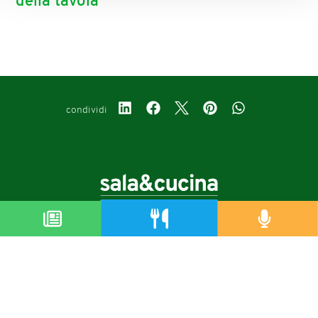
della tavola
condividi
Copyright © 2019-2026
Autorizzazione del Tribunale di Bologna Nr.8143 del 21/12/2010
Sala&Cucina è una rivista di Edizioni Catering S.r.l.
P.Iva 02233251202
Privacy policy
Cookie policy
Modifica impostazioni cookie