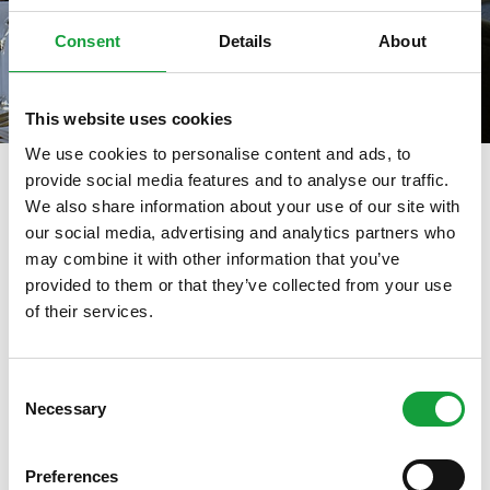
Consent
Details
About
This website uses cookies
We use cookies to personalise content and ads, to
provide social media features and to analyse our traffic.
We also share information about your use of our site with
our social media, advertising and analytics partners who
tag directory
>
enrico croatti
may combine it with other information that you’ve
Enrico Croatti
provided to them or that they’ve collected from your use
of their services.
ISCRIVITI ALLA NEWSLETTER
Di seguito tutti i contenuti taggati con:
Enrico Croatti
Consent
Necessary
Resta aggiornato su tutte le ultime novita nel campo
Selection
ARTICOLI, ARTICOLI
della ristorazione e del food.
Preferences