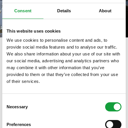
Consent
Details
About
This website uses cookies
We use cookies to personalise content and ads, to
provide social media features and to analyse our traffic.
We also share information about your use of our site with
our social media, advertising and analytics partners who
tag directory
>
enzo diroma
may combine it with other information that you’ve
Enzo Diroma
provided to them or that they’ve collected from your use
of their services.
ISCRIVITI ALLA NEWSLETTER
Di seguito tutti i contenuti taggati con:
Enzo Diroma
Consent
Necessary
Resta aggiornato su tutte le ultime novita nel campo
Selection
ARTICOLI, ARTICOLI
della ristorazione e del food.
Preferences