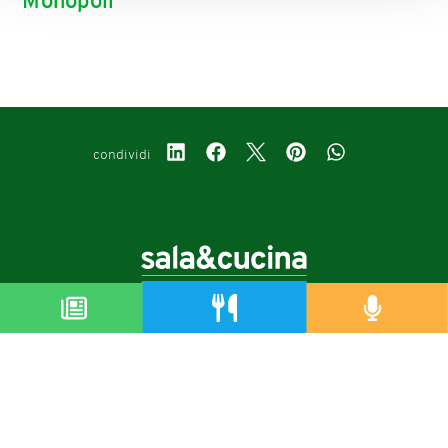
Monopoli
condividi
Copyright © 2019-2026
Autorizzazione del Tribunale di Bologna Nr.8143 del 21/12/2010
Sala&Cucina è una rivista di Edizioni Catering S.r.l.
P.Iva 02233251202
Privacy policy
Cookie policy
Modifica impostazioni cookie