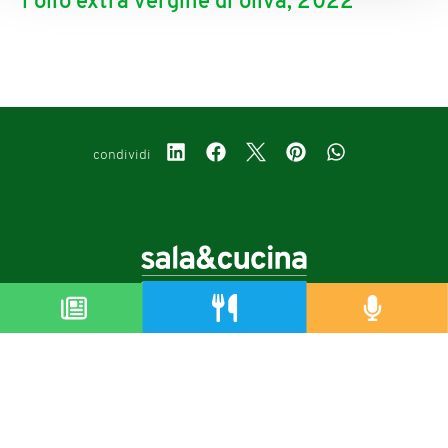
l’olio extra vergine di oliva, 2022
condividi
Copyright © 2019-2026
Autorizzazione del Tribunale di Bologna Nr.8143 del 21/12/2010
Sala&Cucina è una rivista di Edizioni Catering S.r.l.
P.Iva 02233251202
Privacy policy
Cookie policy
Modifica impostazioni cookie