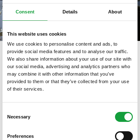
Consent
Details
About
This website uses cookies
We use cookies to personalise content and ads, to
provide social media features and to analyse our traffic.
We also share information about your use of our site with
our social media, advertising and analytics partners who
tag directory
>
extra cuoca
may combine it with other information that you’ve
Extra Cuoca
provided to them or that they’ve collected from your use
of their services.
ISCRIVITI ALLA NEWSLETTER
Di seguito tutti i contenuti taggati con:
Extra Cuoca
Consent
Necessary
Resta aggiornato su tutte le ultime novita nel campo
Selection
ARTICOLI, ARTICOLI
della ristorazione e del food.
Preferences