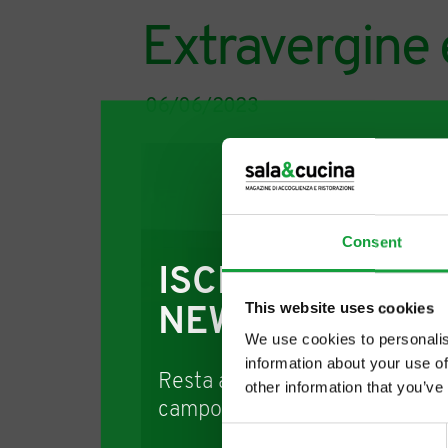
Extravergine e
06/06/2023
Consent
ISCRIVITI ALLA
This website uses cookies
NEWSLETTER
We use cookies to personalis
information about your use of
Resta aggiornato su tutte le u
other information that you’ve
campo della ristorazione e del
Consent