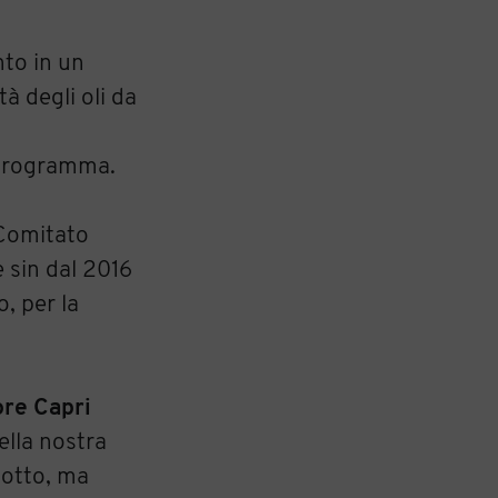
nto in un
à degli oli da
n programma.
 Comitato
 sin dal 2016
, per la
ore Capri
ella nostra
dotto, ma