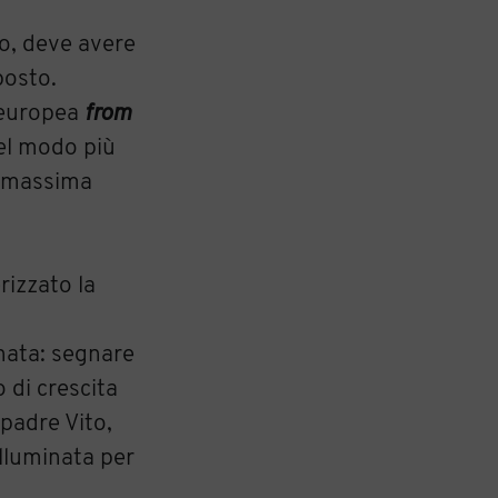
io, deve avere
posto.
 europea
from
nel modo più
la massima
rizzato la
rnata: segnare
 di crescita
 padre Vito,
lluminata per