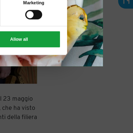
Marketing
Allow all
 il 23 maggio
, che ha visto
i della filiera