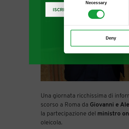
Necessary
Selection
ISCRIVITI
Deny
Una giornata ricchissima di inform
scorso a Roma da
Giovanni e Al
la partecipazione del
ministro on
oleicola.