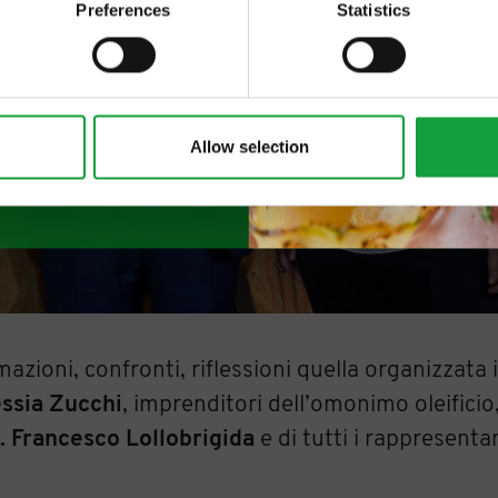
Preferences
Statistics
Allow selection
azioni, confronti, riflessioni quella organizzata
essia Zucchi
, imprenditori dell’omonimo oleificio
. Francesco Lollobrigida
e di tutti i rappresentant