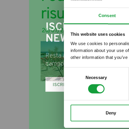
risultati dell
Consent
ISCRIVITI ALLA
26/07/2011
This website uses cookies
NEWSLETTER
We use cookies to personalis
Il tu
information about your use of
Feder
Resta aggiornato su tutte le u
other information that you’ve
posit
campo della ristorazione e del
Consent
emer
Necessary
Selection
scors
ISCRIVITI
Secon
tecni
15 lu
Deny
immut
- se