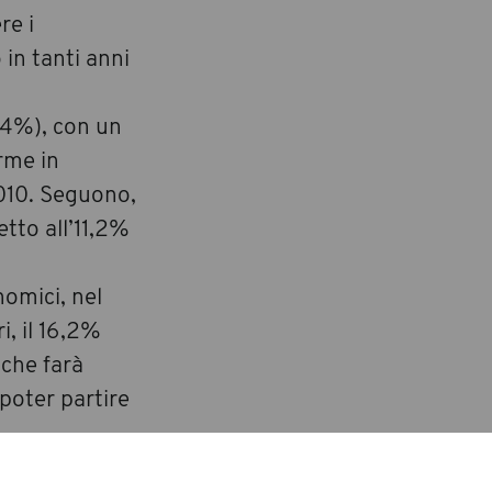
re i
in tanti anni
0,4%), con un
rme in
2010. Seguono,
etto all’11,2%
nomici, nel
i, il 16,2%
 che farà
poter partire
om economico,