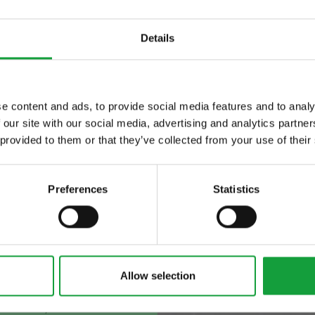
’indagine annuale
Details
e content and ads, to provide social media features and to analy
rismo non va in vacanza, stando ai dati diffusi da
 our site with our social media, advertising and analytics partn
alberghi definiti dal presidente Bernabò Bocca: 
ltime novita nel
 provided to them or that they’ve collected from your use of their
ivi, considerando la congiuntura economica, quel
 food.
gono dall’indagine annuale che la Federazione h
Preferences
Statistics
a settimana e parlano di una tenuta assoluta del
do l’indagine, realizzata dalla Federalberghi con
co dell’Istituto ACS Marketing Solutions ed effett
glio con il sistema C.A.T.I. (interviste telefoniche
Allow selection
ato il numero di italiani che nel quadrimestre e
ttembre) trascorreranno una breve vacanza
fuori