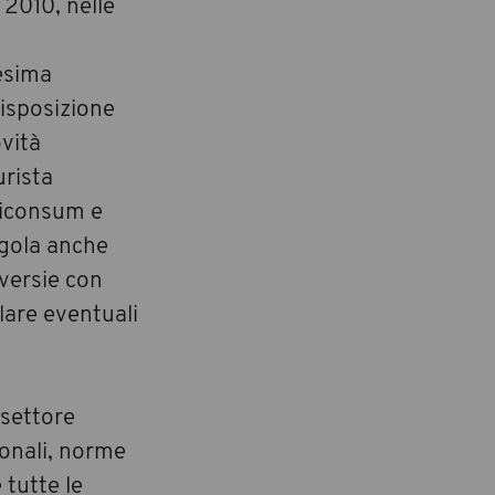
 2010, nelle
esima
disposizione
vità
urista
diconsum e
egola anche
oversie con
lare eventuali
 settore
ionali, norme
 tutte le