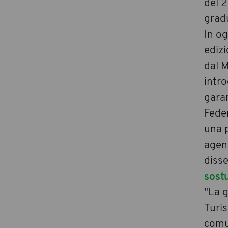
del 2
gradu
In o
edizi
dal 
intro
gara
Fede
una p
agenz
disse
sost
"La g
Turis
comun