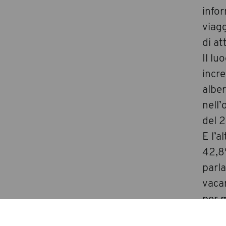
infor
viag
di at
Il lu
incre
alber
nell’
del 2
E l’a
42,8%
parla
vacan
per m
Le ci