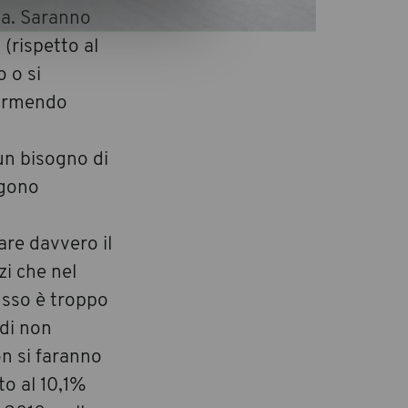
sa. Saranno
 (rispetto al
o o si
dormendo
un bisogno di
ggono
are davvero il
zi che nel
usso è troppo
 di non
on si faranno
to al 10,1%