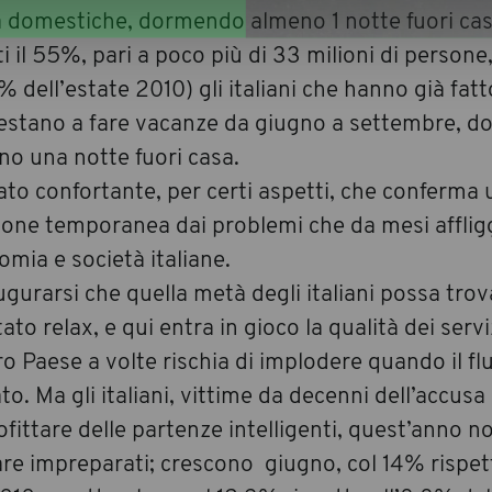
 domestiche, dormendo almeno 1 notte fuori ca
ti il 55%, pari a poco più di 33 milioni di persone,
 dell’estate 2010) gli italiani che hanno già fatt
estano a fare vacanze da giugno a settembre, 
no una notte fuori casa.
to confortante, per certi aspetti, che conferma 
ione temporanea dai problemi che da mesi affli
mia e società italiane.
gurarsi che quella metà degli italiani possa trov
ato relax, e qui entra in gioco la qualità dei servi
o Paese a volte rischia di implodere quando il fl
to. Ma gli italiani, vittime da decenni dell’accusa
fittare delle partenze intelligenti, quest’anno n
re impreparati; crescono giugno, col 14% rispet