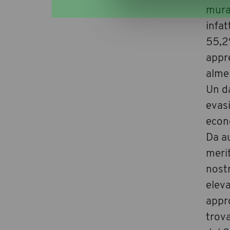
mura
infat
55,2%
appr
alme
Un da
evas
econo
Da au
merit
nostr
eleva
appro
trova