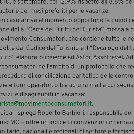
010, e settembre, col 12,9% rispetto all’8,8% del
atorie dei mesi preferiti per le vacanze.
gni caso arriva al momento opportuno la quindic
one della “Carta dei Diritti del Turista”, messa a 
Movimento Consumatori, che contiene tutte le no
dotte dal Codice del Turismo e il “Decalogo del t
ntito” elaborato insieme ad Astoi, Assotravel, A
rconsumatori nell’ambito di un protocollo che r
rocedura di conciliazione paritetica delle contr
ie e tour operator, oltre ad una mail a cui segna
rvizi e disagi subiti in vacanza:
urista@movimentoconsumatori.it
.
uida - spiega Roberto Barbieri, responsabile del
mo MC – offre un indice di convenzioni internaz
itarie, nazionali e regionali di settore e fornisce