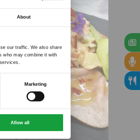
About
se our traffic. We also share
ers who may combine it with
“Risultati
 services.
li che
a compiuto la
Marketing
 settore”.
 il supporto
uata dall’11 al
), rimane
Allow all
stivo (giugno
 dalle proprie