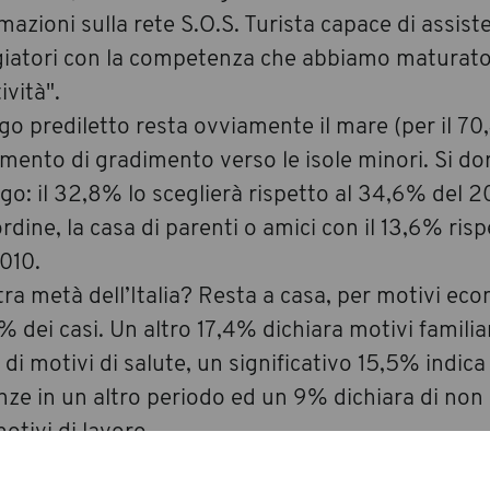
mazioni sulla rete S.O.S. Turista capace di assiste
giatori con la competenza che abbiamo maturato 
tività".
ogo prediletto resta ovviamente il mare (per il 7
mento di gradimento verso le isole minori. Si do
go: il 32,8% lo sceglierà rispetto al 34,6% del 
ordine, la casa di parenti o amici con il 13,6% risp
010.
ltra metà dell’Italia? Resta a casa, per motivi eco
 dei casi. Un altro 17,4% dichiara motivi familiar
 di motivi di salute, un significativo 15,5% indica
ze in un altro periodo ed un 9% dichiara di non 
otivi di lavoro.
ttà vuote, di cui cantava Mina negli anni del bo