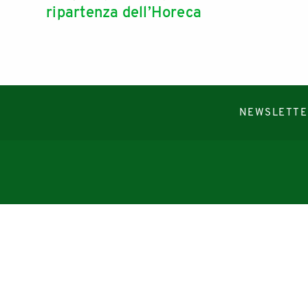
ripartenza dell’Horeca
NEWSLETTE
Copyright © 2019-2026
Autorizzazione del Tribunale di Bologna Nr.8143 del 21/12/2010
Sala&Cucina è una rivista di Edizioni Catering S.r.l.