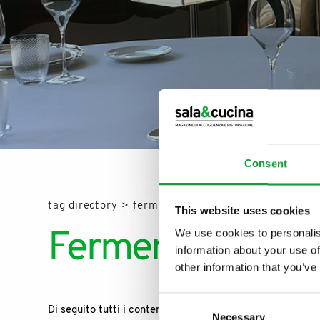
Consent
ISCRIVITI ALLA
tag directory
>
fermento
This website uses cookies
NEWSLETTER
We use cookies to personalis
Fermento
information about your use of
Resta aggiornato su tutte le u
other information that you’ve
campo della ristorazione e del
Consent
Di seguito tutti i contenuti taggati con:
Fermento
Necessary
Selection