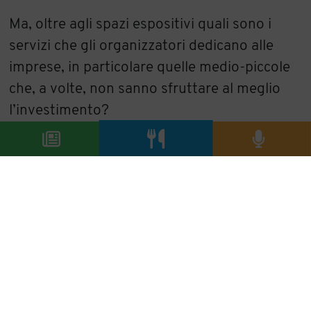
Ma, oltre agli spazi espositivi quali sono i
servizi che gli organizzatori dedicano alle
imprese, in particolare quelle medio-piccole
che, a volte, non sanno sfruttare al meglio
l’investimento?
A Sapore, organizzata dalla Fiera di Rimini
dal 19 al 22 febbraio, “le aziende hanno la
possibilità di intrecciare contatti di alta
qualità con buyer provenienti dall’estero,
grazie alla nostra attività di relazioni tessuta
in stretta collaborazione con partner di
rilievocome Ice, Unioncamere,
Unionalimentari e Regione Emilia-Romagna.