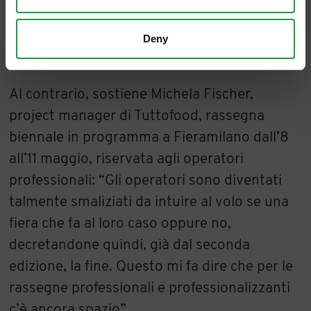
un vero e proprio exploit, avvenuto
nell’ultimo decennio che forse rischia di
Deny
cannibalizzare il comparto.
Al contrario, sostiene Michela Fischer,
project manager di Tuttofood, rassegna
biennale in programma a Fieramilano dall’8
all’11 maggio, riservata agli operatori
professionali: “Gli operatori sono diventati
talmente smaliziati da intuire al volo se una
fiera che fa al loro caso oppure no,
decretandone quindi, già dal seconda
edizione, la fine. Questo mi fa dire che per le
rassegne professionali e professionalizzanti
c’è ancora spazio”.