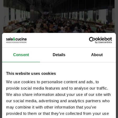
Consent
Details
About
Sono 15 le fiere di rilievo internazionale
This website uses cookies
dedicate al settore merceologico “alimenti,
We use cookies to personalise content and ads, to
bevande e relative tecnologie”. È quanto si
provide social media features and to analyse our traffic.
rileva dal calendario 2011 delle manifestazioni
We also share information about your use of our site with
fieristiche in Italia, redatto da A.E.F.I.
our social media, advertising and analytics partners who
may combine it with other information that you’ve
(Associazione Esposizioni e Fiere Italiane)
provided to them or that they’ve collected from your use
che stima in 100.000 espositori e 13 milioni