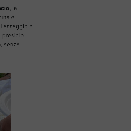
acio
, la
rina e
di assaggio e
, presidio
a, senza