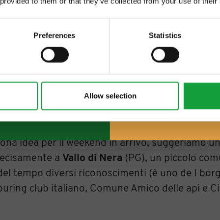
 provided to them or that they’ve collected from your use of their
 food.
Preferences
Statistics
Allow selection
buona idea per il weekend in arrivo, suggeriamo u
precisamente a
Vallo di Nera
(PG), un piccolo com
del tempo diversi riconoscimenti (è uno de I borgh
Touring club italiano, Comune Amico delle api e Ci