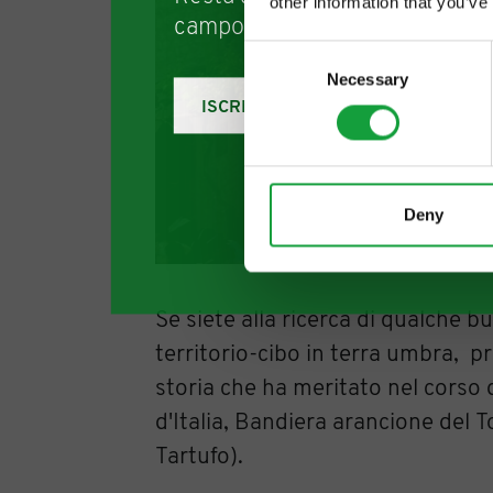
other information that you’ve
campo della ristorazione e del
Consent
Necessary
Selection
ISCRIVITI
Deny
Se siete alla ricerca di qualche 
territorio-cibo in terra umbra, 
storia che ha meritato nel corso 
d'Italia, Bandiera arancione del 
Tartufo).