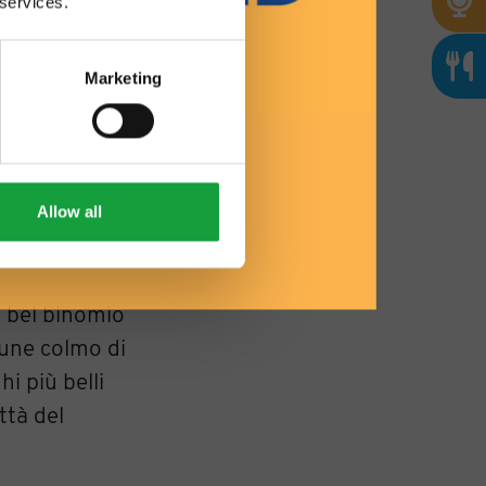
 services.
Marketing
Allow all
n bel binomio
une colmo di
i più belli
ttà del