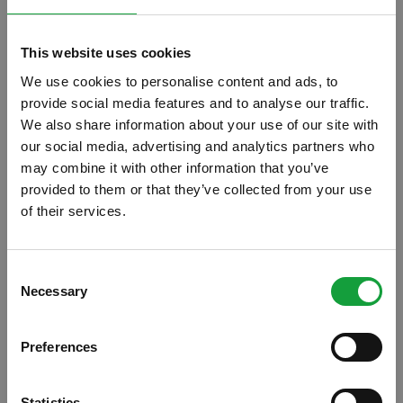
This website uses cookies
We use cookies to personalise content and ads, to
provide social media features and to analyse our traffic.
We also share information about your use of our site with
our social media, advertising and analytics partners who
may combine it with other information that you’ve
provided to them or that they’ve collected from your use
of their services.
ISCRIVITI ALLA NEWSLETTER
Consent
Necessary
Resta aggiornato su tutte le ultime novita nel campo
Selection
della ristorazione e del food.
Preferences
ISCRIVITI
Statistics