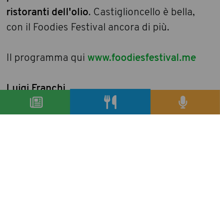
ristoranti dell'olio
. Castiglioncello è bella,
con il Foodies Festival ancora di più.
Il programma qui
www.foodiesfestival.me
Luigi Franchi
condividi
precedente:
chef, gourmet, foodies alla milano food week
successivo:
euro-toques italia per l’ospedale mayer