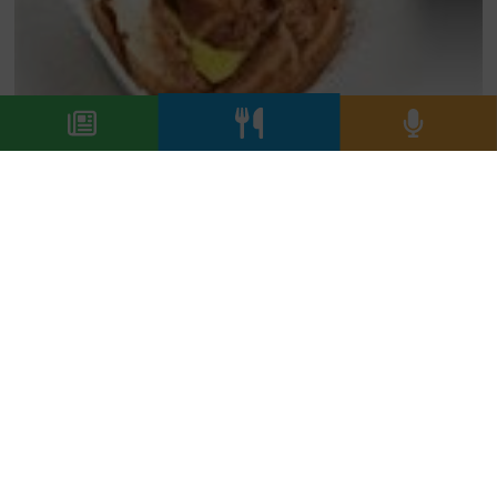
L’ultimo arriva dalla Sicilia, precisamente da
Noto, dove il pasticcere Corrado Assenza
all’ultima edizione di Identità Golose ha
presentato il gelato al pane, che è uno
speciale pane a lievitazione naturale con
farina integrale di grano tenero e scaglie di
grano integrale, ammollato nel latte e panna,
frullato con zucchero e miele e ricoperto di
marmellata di limone. Una vera e propria
bomba di gusto e, a differenza di quanto si