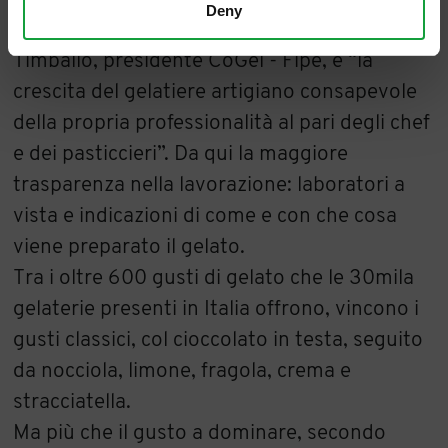
Deny
La macrotendenza, come spiega Giancarlo
Timballo, presidente CoGel - Fipe, è “la
crescita del gelatiere artigiano consapevole
della propria professionalità al pari degli chef
e dei pasticcieri”. Da qui la maggiore
trasparenza nella lavorazione: laboratori a
vista e indicazioni di come e con che cosa
viene preparato il gelato.
Tra i oltre 600 gusti di gelato che le 30mila
gelaterie presenti in Italia offrono, vincono i
gusti classici, col cioccolato in testa, seguito
da nocciola, limone, fragola, crema e
stracciatella.
Ma più che il gusto a dominare, secondo