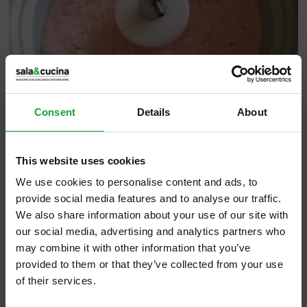
Consent
Details
About
This website uses cookies
Insieme al boom del gelato artigianale che,
We use cookies to personalise content and ads, to
secondo le stime di Coldiretti, nel 2011
provide social media features and to analyse our traffic.
raggiungerà la spesa record di 2,5 miliardi di
We also share information about your use of our site with
euro, crescono le agrigelaterie, espressione
our social media, advertising and analytics partners who
may combine it with other information that you’ve
del chilometro zero, del prodotto fresco di
provided to them or that they’ve collected from your use
stagione e dell’alta qualità, con il laboratorio
of their services.
adiacente a stalla e frutteto. Qui si offre la