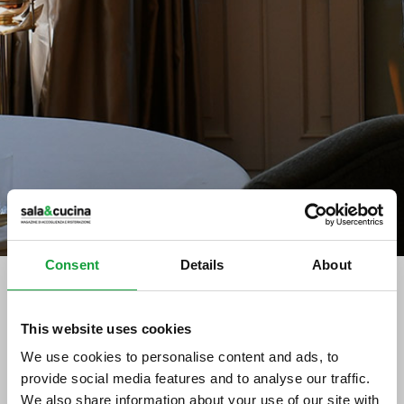
Consent
Details
About
This website uses cookies
tag directory
>
gelato italiano
We use cookies to personalise content and ads, to
gelato italiano
provide social media features and to analyse our traffic.
We also share information about your use of our site with