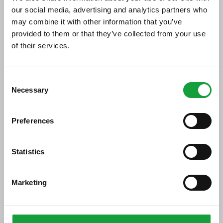
our social media, advertising and analytics partners who
Di seguito tutti i contenuti taggati con:
gelato italiano
may combine it with other information that you’ve
provided to them or that they’ve collected from your use
of their services.
ARTICOLI, ARTICOLI
ISCRIVITI ALLA NEWSLETTER
Consent
Necessary
Resta aggiornato su tutte le ultime novita nel campo
Selection
della ristorazione e del food.
Preferences
ISCRIVITI
Statistics
Marketing