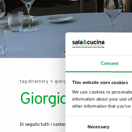
Consent
ISCRIVITI ALLA
tag directory
>
giorgio rattini
This website uses cookies
NEWSLETTER
We use cookies to personalis
Giorgio Rattini
information about your use of
Resta aggiornato su tutte le u
other information that you’ve
campo della ristorazione e del
Consent
Di seguito tutti i contenuti taggati con:
Giorgio Rattini
Necessary
Selection