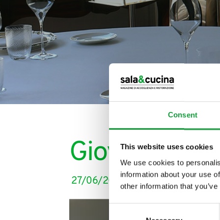
Consent
ISCRIVITI ALLA
Giovani della 
This website uses cookies
NEWSLETTER
We use cookies to personalis
information about your use of
27/06/2024
Resta aggiornato su tutte le u
other information that you’ve
campo della ristorazione e del
Consent