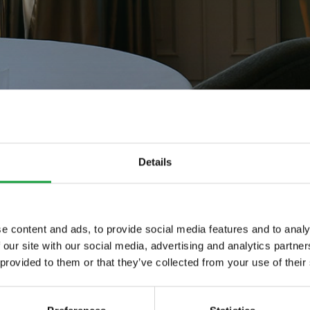
Details
Filiera - Manuel
e content and ads, to provide social media features and to analy
 our site with our social media, advertising and analytics partn
ltime novita nel
 provided to them or that they’ve collected from your use of their
 food.