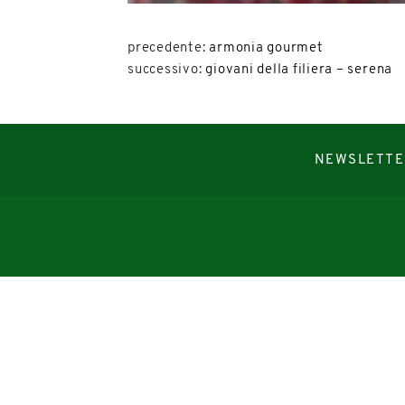
precedente:
armonia gourmet
successivo:
giovani della filiera – serena
NEWSLETTE
Copyright © 2019-2026
Autorizzazione del Tribunale di Bologna Nr.8143 del 21/12/2010