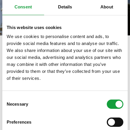
Consent
Details
About
This website uses cookies
We use cookies to personalise content and ads, to
provide social media features and to analyse our traffic.
We also share information about your use of our site with
our social media, advertising and analytics partners who
tag directory
>
giovanni alajmo
may combine it with other information that you’ve
Giovanni Alajmo
provided to them or that they’ve collected from your use
of their services.
ISCRIVITI ALLA NEWSLETTER
Di seguito tutti i contenuti taggati con:
Giovanni Alajmo
Consent
Necessary
Resta aggiornato su tutte le ultime novita nel campo
Selection
ARTICOLI, ARTICOLI
della ristorazione e del food.
Preferences
ISCRIVITI