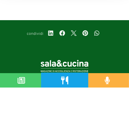
condividi
Copyright © 2019-2026
Autorizzazione del Tribunale di Bologna Nr.8143 del 21/12/2010
Sala&Cucina è una rivista di Edizioni Catering S.r.l.
P.Iva 02233251202
Privacy policy
Cookie policy
Modifica impostazioni cookie