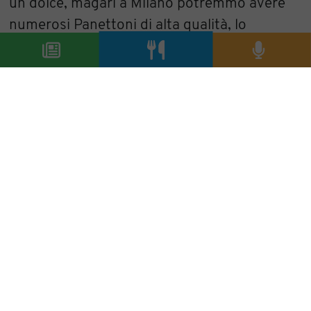
un dolce, magari a Milano potremmo avere
numerosi Panettoni di alta qualità, lo
gusteremmo tutto l'anno, come suggerisce
Davide Paolini, diventerebbero il primo
omaggio che i tanti clienti stranieri, di
passaggio per affari o turismo, si
porterebbero a casa. Un'idea utile per
accrescere sempre più il progetto di Brand
Milano, insomma.
Aldo Palaoro
condividi