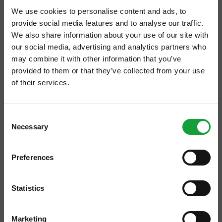
We use cookies to personalise content and ads, to
provide social media features and to analyse our traffic.
We also share information about your use of our site with
our social media, advertising and analytics partners who
may combine it with other information that you’ve
provided to them or that they’ve collected from your use
of their services.
Scrivi di Sacher e ti capiterà sicuramente
qualcosa di buono. Non basta che per il
ISCRIVITI ALLA NEWSLETTER
sottoscritto sia stato il dolce cupido, non
Consent
Necessary
Resta aggiornato su tutte le ultime novita nel campo
Selection
basta che il suo ingrediente principale, il
della ristorazione e del food.
cioccolato, sia l'ossessione di una vita, scrivo
Preferences
di Sacher e mi arriva un'Imperial, anzi tre.
ISCRIVITI
Ho pensato, proviamo a scrivere anche di
Statistics
questa gustosa prelibatezza viennese chissà
che qualche altro prestigioso Hotel da mille e
Marketing
una notte non segua lo stesso esempio.