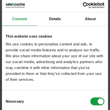
questa stagione: alberghi chiusi? Ristoranti a
metà? Negozi stanchi di vedere persone?
L’estate, in questo anno strano, è stata di
Consent
Details
About
grande successo, l’occupazione degli hotel
ha raggiunto punte del 90% con tutti i
This website uses cookies
problemi di mancanza di personale, quindi
We use cookies to personalise content and ads, to
sarebbe normale se trovassimo una città
provide social media features and to analyse our traffic.
We also share information about your use of our site with
chiusa, invece non è così.
our social media, advertising and analytics partners who
may combine it with other information that you’ve
provided to them or that they’ve collected from your use
of their services.
ISCRIVITI ALLA NEWSLETTER
Consent
Necessary
Resta aggiornato su tutte le ultime novita nel campo
Selection
della ristorazione e del food.