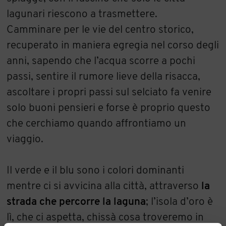
lagunari riescono a trasmettere.
Camminare per le vie del centro storico,
recuperato in maniera egregia nel corso degli
anni, sapendo che l’acqua scorre a pochi
passi, sentire il rumore lieve della risacca,
ascoltare i propri passi sul selciato fa venire
solo buoni pensieri e forse è proprio questo
che cerchiamo quando affrontiamo un
viaggio.
Il verde e il blu sono i colori dominanti
mentre ci si avvicina alla città, attraverso
la
strada che percorre la laguna
; l’isola d’oro è
lì, che ci aspetta, chissà cosa troveremo in