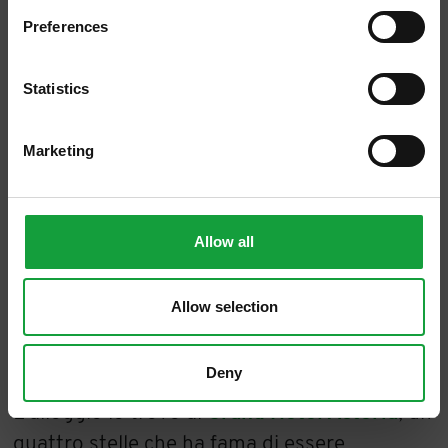
Preferences
ISCRIVITI
Statistics
Marketing
Il porticciolo di Grado
La città che ci viene incontro è una città che
Allow all
sta semplicemente riposando e che ci offre
una parte di quel riposo, di quella calma che
Allow selection
reputo indispensabile per godere appieno del
paesaggio, della storia, della cultura di un
Deny
luogo e della sua gastronomia.
L’alloggio lo trovo al
Grand Hotel Astoria
, un
quattro stelle che ha fama di essere